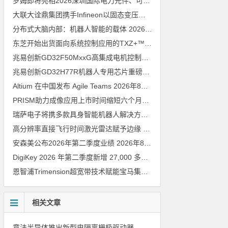
罗姆即将亮相2026深圳国际电力元件、可再生能源管理展览会暨研讨会
大联大诠鼎集团携手Infineon以固态变压器重构配电效率新标杆
202
分布式大脑内部：机器人智能的载体
2026年8月6日
东芝开始出货面向系统控制应用的TXZ+™族入门级M4V组（搭载Arm Cortex‑M4内核的标准微控制器）工程样品
兆易创新GD32F50MxxG高集成电机控制MCU发布，赋能人形机器人关节驱动革新
兆易创新GD32H77R机器人专用芯片重磅亮相，精准赋能伺服驱动与关节控制
Altium 在中国发布 Agile Teams
2026年8月6日
PRISM助力成像应用上市时间缩短六个月，实战指南一文解读
202
瑞萨电子将携多款具身智能机器人解决方案，首次亮相2026中国具身智能机器人产业大会
高分辨率直接飞行时间激光雷达赋予边缘 AI 空间感知能力
2026年8
安森美公布2026年第二季度业绩
2026年8月6日
DigiKey 2026 年第二季度新增 27,000 多种现货零件和 104 家供应商
恩智浦Trimension超宽带技术赋能宝马集团Digital Key Plus及生命体存在检测功能
相关文章
意法半导体推出新型电隔离栅极驱动器，借助先进隔离技术简化电源设计