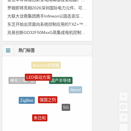
罗姆即将亮相2026深圳国际电力元件、可再生能源管理展览会暨研讨会
大联大诠鼎集团携手Infineon以固态变压器重构配电效率新标杆
东芝开始出货面向系统控制应用的TXZ+™族入门级M4V组（搭载Arm Cortex‑M4内核的标准微控制器）工程样品
兆易创新GD32F50MxxG高集成电机控制MCU发布，赋能人形机器人关节驱动革新
热门标签
LED驱动方案
国产半导体
裸视三维产品
Atmel
强国之列
ZigBee
5G
嵌入式
朱日和
测试
电源管理