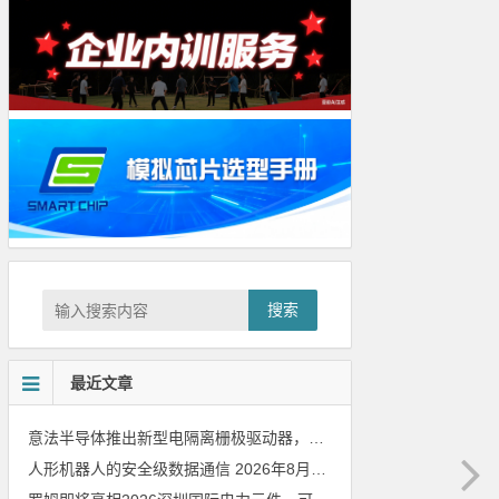
搜索
最近文章
意法半导体推出新型电隔离栅极驱动器，借助先进隔离技术简化电源设计
人形机器人的安全级数据通信
2026年8月8日