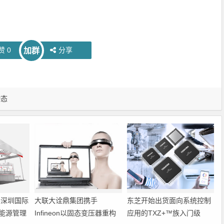
赞
0
分享
加群
动态
6深圳国际
大联大诠鼎集团携手
东芝开始出货面向系统控制
能源管理
Infineon以固态变压器重构
应用的TXZ+™族入门级