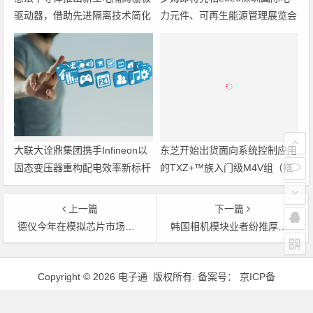
驱动器，借助先进隔离技术简化
力元件、可再生能源管理展览会
电源设计
暨研讨会
大联大诠鼎集团携手Infineon以
东芝开始出货面向系统控制应用
固态变压器重构配电效率新标杆
的TXZ+™族入门级M4V组（搭
载Arm Cortex‑M4内核的标准微
控制器）工程样品
上一篇
下一篇
德仪今年在模拟芯片市场的领先态势比去年更为明显
韩国相机模块业者纷推厚度小于6㎜的130万像素产品
文章导航
Copyright © 2026 电子通 版权所有. 备案号：
京ICP备
17050710号-3