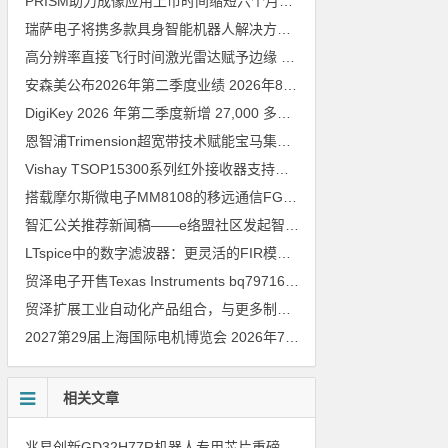
PRISM助力成像应用上市时间缩短六个月，实战指南一文解读
202
瑞萨电子将携多款具身智能机器人解决方案，首次亮相2026中国具身智能机器人产业大会
高分辨率直接飞行时间激光雷达赋予边缘 AI 空间感知能力
2026年8
安森美公布2026年第二季度业绩
2026年8月6日
DigiKey 2026 年第二季度新增 27,000 多种现货零件和 104 家供应商
恩智浦Trimension超宽带技术赋能宝马集团Digital Key Plus及生命体存在检测功能
Vishay TSOP15300系列红外接收器支持所有主流遥控代码
2026年
搭载摩尔斯微电子MM8108的移远通信FGH200M Wi-Fi HaLow模组 现已通过四项国际认证 可投入量产
智汇公关推荐新闻稿——e络盟社区发起智能家居与医疗设计挑战赛
LTspice中的数字滤波器：更灵活的FIR模型
2026年8月3日
贸泽电子开售Texas Instruments bq79716b-Q1汽车级16节电池监测器，可精确估算电动汽车续航里程
贸泽扩展工业自动化产品组合，与更多制造商合作以支持新一代系统
2027第29届上海国际电机博览会
2026年7月30日
相关文章
兆易创新GD32H77R机器人专用芯片重磅亮相，精准赋能伺服驱动与关节控制