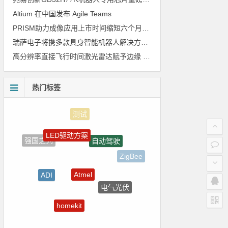
Altium 在中国发布 Agile Teams
PRISM助力成像应用上市时间缩短六个月，实战指南一文解读
瑞萨电子将携多款具身智能机器人解决方案，首次亮相2026中国具身智能机器人产业大会
高分辨率直接飞行时间激光雷达赋予边缘 AI 空间感知能力
热门标签
LED驱动方案
自动驾驶
强国之列
ZigBee
Atmel
ADI
电气光伏
Blackfin处理器
homekit
裸视三维产品
电路图