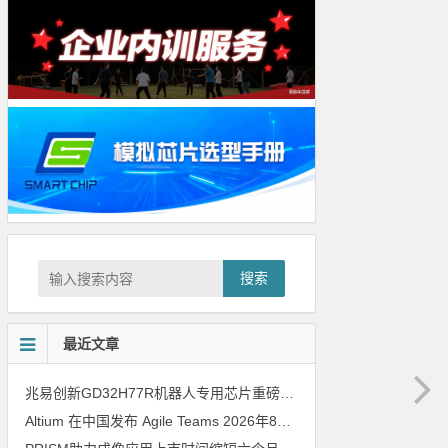
搜索
最近文章
兆易创新GD32H77R机器人专用芯片重磅亮相，精准赋能伺服驱动与关节控制
Altium 在中国发布 Agile Teams
2026年8月6日