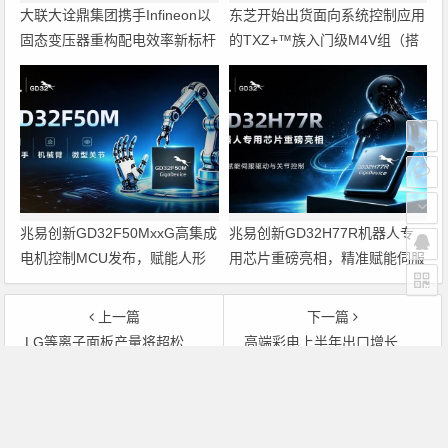
大联大诠鼎集团携手Infineon以
东芝开始出货面向系统控制应用
固态变压器重构配电效率新标杆
的TXZ+™族入门级M4V组（搭
载Arm Cortex‑M4内核的标准微
控制器）工程样品
兆易创新GD32F50MxxG高集成
兆易创新GD32H77R机器人专
电机控制MCU发布，赋能人形
用芯片重磅亮相，精准赋能伺服
机器人关节驱动革新
驱动与关节控制
上一篇
下一篇
LG等离子面板产量将超松下 面板月产35万块
高端彩电上半年出口增长迅猛
文章导航
Copyright © 2026 电子通 版权所有. 备案号：
京ICP备
17050710号-3