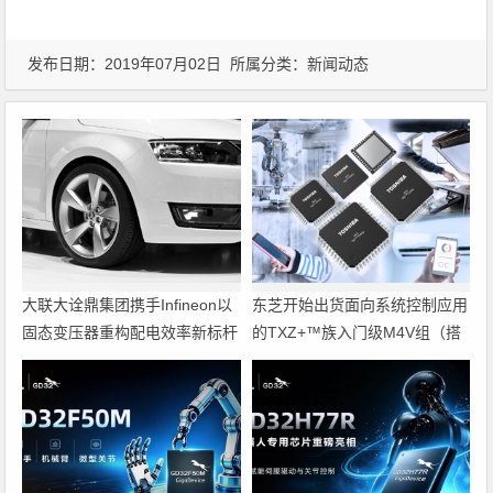
发布日期：2019年07月02日 所属分类：
新闻动态
大联大诠鼎集团携手Infineon以
东芝开始出货面向系统控制应用
固态变压器重构配电效率新标杆
的TXZ+™族入门级M4V组（搭
载Arm Cortex‑M4内核的标准微
控制器）工程样品