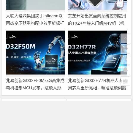
大联大诠鼎集团携手Infineon以
东芝开始出货面向系统控制应用
固态变压器重构配电效率新标杆
的TXZ+™族入门级M4V组（搭
载Arm Cortex‑M4内核的标准微
控制器）工程样品
兆易创新GD32F50MxxG高集成
兆易创新GD32H77R机器人专
电机控制MCU发布，赋能人形
用芯片重磅亮相，精准赋能伺服
机器人关节驱动革新
驱动与关节控制
上一篇
下一篇
Semico IPI预告2006年全球半导体市场极可能有强劲增长
手机出货增长下降 英特尔2季闪存销量减10%
文章导航