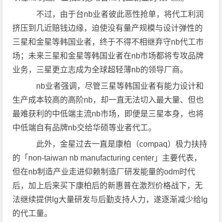
不过，由于台nb业者彼此恶性抢单，将代工利润
挤压到几近赔钱边缘，迫使没有量产规模与设计弹性的
三星和金星等韩国业者，终于不得不相继弃守nb代工市
场；未来三星和金星等韩国业者在nb市场都将专攻品牌
业务，三星更立志成为全球超轻薄nb的领导厂商。
nb业者强调，尽管三星等韩国业者有能力设计和
生产成本较高的高阶nb，却一直无法切入最大量、但也
最难获利的中低端主流nb市场，即便是三星本身，也将
中低端自有品牌nb交给华硕等业者代工。
此外，金星过去一直是康柏（compaq）极力扶持
的「non-taiwan nb manufacturing center」主要代表，
但在nb制造产业走进仰赖制造厂研发能量的odm时代
后，加上后来买下康柏后的新惠普在激烈价格战下，无
法继续提供lg大量研发与后勤支持人力，遂逐渐减少给lg
的代工量。