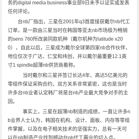
务的digital media business事业部9日未予以证实或发表
任何评论。
台nb厂指出，三星在2001年q3首度接获戴尔nb代工
订单，是一款由三星当时在韩国等亚太nb市场极为畅销
的sens 760所改装同款机种（戴尔机种为latitude x20
0），自此以后，三星成为戴尔全球第四家nb合作伙伴，
地位仅次于广达、仁宝和纬创，并以戴尔最重要12.1英
寸1 spindle超薄nb供货商着称。
当时戴尔和三星并签订长达4年、高达5亿美元的
零组件保证采购合约，双方关系非常紧密，这也是当时
许多台nb业者认定韩厂将是台nb产业最大竞争对手的主
因。
事实上，三星在超薄nb制造的成绩，一直让许多n
b业界人士认为，韩国在机构、设计、面板、内存等零组
件掌握，以及在电子相关技术的坚强实力，总有一天可
以在nb制造产业找到撼动台nb代工霸业的切入点。