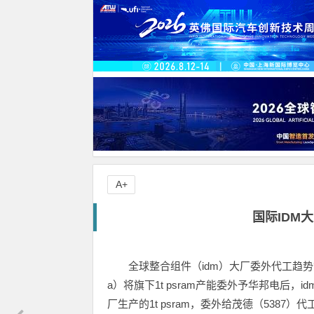
A+
国际IDM大
全球整合组件（idm）大厂委外代工趋势愈趋
a）将旗下1t psram产能委外予华邦电后，idm
厂生产的1t psram，委外给茂德（538