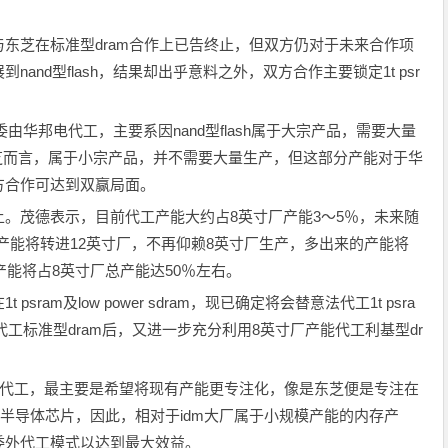
东芝在标准型dram合作上已告终止，但双方仍对于未来合作项
nd型flash，结果却出乎意料之外，双方合作主要锁定1t psr
委由华邦电代工，主要系因nand型flash属于大宗产品，需要大量
于东芝而言，属于小宗产品，并不需要大量生产，但这部分产能对于华
方合作可达到双赢局面。
。茂德表示，目前代工产能大约占8英寸厂产能3～5％，未来随
m产能将转进12英寸厂，不再仰赖8英寸厂生产，多出来的产能将
产能将占8英寸厂总产能达50％左右。
am及low power sdram，现已确定将会替意法代工1t psra
代工标准型dram后，又进一步充分利用8英寸厂产能代工利基型dr
外代工，最主要是希望将现有产能更专注化，像是东芝便是专注在
sh及其余半导体芯片，因此，相对于idm大厂属于小规模产能的内存产
委外代工模式以达到最大效益。