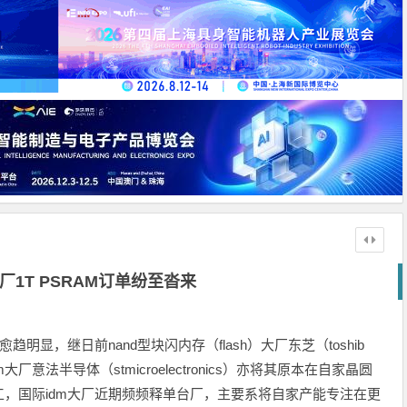
厂1T PSRAM订单纷至沓来
明显，继日前nand型块闪内存（flash）大厂东芝（toshib
大厂意法半导体（stmicroelectronics）亦将其原本在自家晶圆
7）代工，国际idm大厂近期频频释单台厂，主要系将自家产能专注在更