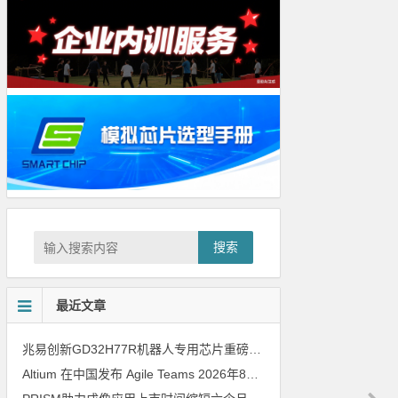
搜索
最近文章
兆易创新GD32H77R机器人专用芯片重磅亮相，精准赋能伺服驱动与关节控制
Altium 在中国发布 Agile Teams
2026年8月6日