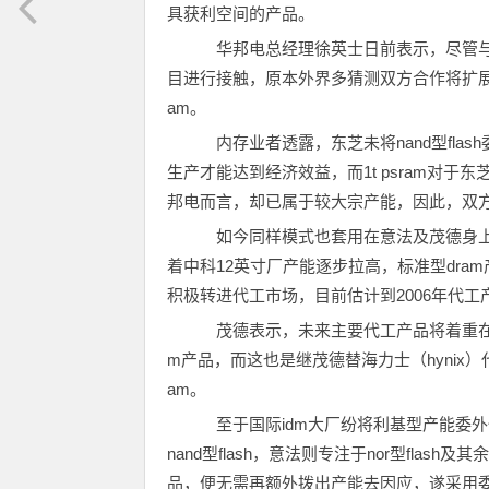
具获利空间的产品。
华邦电总经理徐英士日前表示，尽管与
目进行接触，原本外界多猜测双方合作将扩展到na
am。
内存业者透露，东芝未将nand型flash
生产才能达到经济效益，而1t psram对
邦电而言，却已属于较大宗产能，因此，双
如今同样模式也套用在意法及茂德身上
着中科12英寸厂产能逐步拉高，标准型dra
积极转进代工市场，目前估计到2006年代工
茂德表示，未来主要代工产品将着重在1t psr
m产品，而这也是继茂德替海力士（hynix）
am。
至于国际idm大厂纷将利基型产能委
nand型flash，意法则专注于nor型fla
品，便无需再额外拨出产能去因应，遂采用