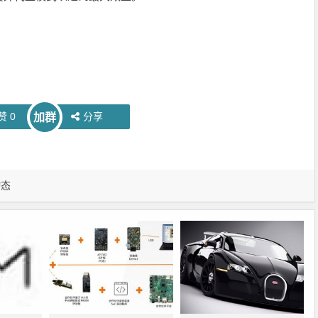
赞
0
分享
加群
动态