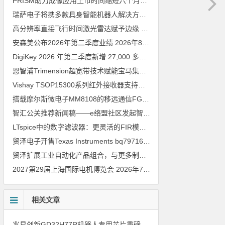
PRISM助力成像应用上市时间缩短六个月，实战指南一文解读
202
瑞萨电子将携多款具身智能机器人解决方案，首次亮相2026中国具身智能机器人产业大会
高分辨率直接飞行时间激光雷达赋予边缘 AI 空间感知能力
2026年8
安森美公布2026年第二季度业绩
2026年8月6日
DigiKey 2026 年第二季度新增 27,000 多种现货零件和 104 家供应商
恩智浦Trimension超宽带技术赋能宝马集团Digital Key Plus及生命体存在检测功能
Vishay TSOP15300系列红外接收器支持所有主流遥控代码
2026年
搭载摩尔斯微电子MM8108的移远通信FGH200M Wi-Fi HaLow模组 现已通过四项国际认证 可投入量产
智汇公关推荐新闻稿——e络盟社区发起智能家居与医疗设计挑战赛
LTspice中的数字滤波器：更灵活的FIR模型
2026年8月3日
贸泽电子开售Texas Instruments bq79716b-Q1汽车级16节电池监测器，可精确估算电动汽车续航里程
贸泽扩展工业自动化产品组合，与更多制造商合作以支持新一代系统
2027第29届上海国际电机博览会
2026年7月30日
相关文章
兆易创新GD32H77R机器人专用芯片重磅亮相，精准赋能伺服驱动与关节控制