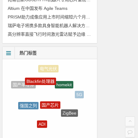
Altium 在中国发布 Agile Teams
PRISM助力成像应用上市时间缩短六个月，实战指南一文解读
瑞萨电子将携多款具身智能机器人解决方案，首次亮相2026中国具身智能机器人产业大会
高分辨率直接飞行时间激光雷达赋予边缘 AI 空间感知能力
热门标签
Blackfin处理器
homekit
国产半导体
5G
国产芯片
强国之列
ZigBee
测试
ADI
电源管理
传感器信号