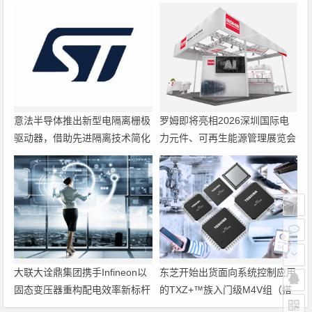
意法半导体推出新型电隔离栅极
罗姆即将亮相2026深圳国际电
驱动器，借助先进隔离技术简化
力元件、可再生能源管理展览会
电源设计
暨研讨会
大联大诠鼎集团携手Infineon以
东芝开始出货面向系统控制应用
固态变压器重构配电效率新标杆
的TXZ+™族入门级M4V组（搭
载Arm Cortex‑M4内核的标准微