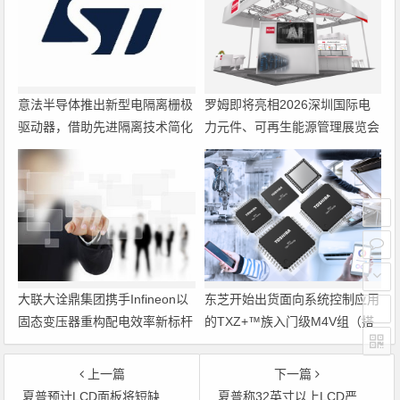
意法半导体推出新型电隔离栅极
罗姆即将亮相2026深圳国际电
驱动器，借助先进隔离技术简化
力元件、可再生能源管理展览会
电源设计
暨研讨会
大联大诠鼎集团携手Infineon以
东芝开始出货面向系统控制应用
固态变压器重构配电效率新标杆
的TXZ+™族入门级M4V组（搭
载Arm Cortex‑M4内核的标准微
控制器）工程样品
上一篇
下一篇
夏普预计LCD面板将短缺 提高海外销售比例
夏普称32英寸以上LCD严重缺货 需求超预期