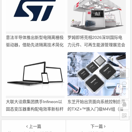
意法半导体推出新型电隔离栅极
罗姆即将亮相2026深圳国际电
驱动器，借助先进隔离技术简化
力元件、可再生能源管理展览会
电源设计
暨研讨会
大联大诠鼎集团携手Infineon以
东芝开始出货面向系统控制应用
固态变压器重构配电效率新标杆
的TXZ+™族入门级M4V组（搭
载Arm Cortex‑M4内核的标准微
控制器）工程样品
上一篇
下一篇