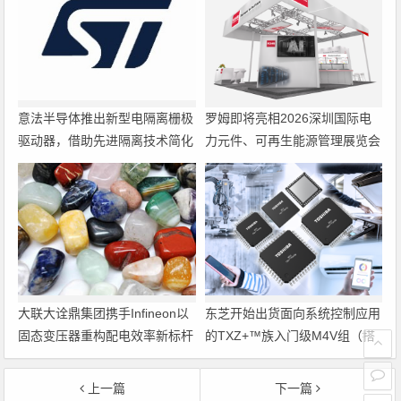
意法半导体推出新型电隔离栅极
罗姆即将亮相2026深圳国际电
驱动器，借助先进隔离技术简化
力元件、可再生能源管理展览会
电源设计
暨研讨会
大联大诠鼎集团携手Infineon以
东芝开始出货面向系统控制应用
固态变压器重构配电效率新标杆
的TXZ+™族入门级M4V组（搭
载Arm Cortex‑M4内核的标准微
控制器）工程样品
上一篇
下一篇