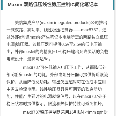
Maxim 双路低压线性稳压控制IC简化笔记本
美信集成产品(maxim integrated products)公司推出
一款双路、高功率、线性稳压控制器——max8737，通
过外部n沟道mosfet产生笔记本电脑所需的两路独立低压
电源|稳压器。该稳压器可提供0.5v至2.5v的低电压输
出，外部mosfet的高精度(±1%)稳压输出允许灵活的负载
电流设计，最高可达5a。
max8737可在低输入电压下工作，从而降低外
部n沟道mosfet的功耗。外部电阻分压器可提供折返限流
保护，从而降低总功耗。输出欠压超时可在低成本应用
中省去检流电阻。线性稳压器具有可调节的软启动功
能，并能产生延时的电源就绪信号，以在max8737处于
稳压状态时提供指示。限流和热保护特性可避免损坏。
max8737稳压控制器采用16引脚4×4mm tqfn封