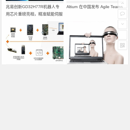
兆易创新GD32H77R机器人专
Altium 在中国发布 Agile Teams
用芯片重磅亮相，精准赋能伺服
驱动与关节控制
PRISM助力成像应用上市时间缩
瑞萨电子将携多款具身智能机器
短六个月，实战指南一文解读
人解决方案，首次亮相2026中
国具身智能机器人产业大会
上一篇
下一篇
Dallas推出低阻值可变电阻可实现自动校准
侵权诉讼大棒缘何频频挥向中国半导体明星企业？
文章导航
Copyright © 2026 电子通 版权所有. 备案号：
京ICP备
17050710号-3