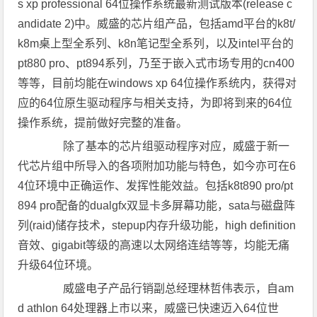
s xp professional 64位操作系统最新测试版本(release c
andidate 2)中。威盛的芯片组产品，包括amd平台的k8t/
k8m桌上型全系列、k8n笔记型全系列，以及intel平台的
pt880 pro、pt894系列，乃至于嵌入式市场专用的cn400
等等，目前均能在windows xp 64位操作系统内，获得对
应的64位原生驱动程序与相关支持，为即将到来的64位
操作系统，提前做好完整的准备。
除了基本的芯片组驱动程序对应，威盛于新一
代芯片组中所导入的各项附加功能与特色，如今亦可在6
4位环境中正确运作、发挥性能效益。包括k8t890 pro/pt
894 pro配备的dualgfx双显卡多屏幕功能，sata与磁盘阵
列(raid)储存技术，stepup内存升级功能，high definition
音效、gigabit等级的高速以太网络连结等等，均能无痛
升级64位环境。
威盛电子产品行销副总经理林哲伟表示，自am
d athlon 64处理器上市以来，威盛已快速迈入64位世