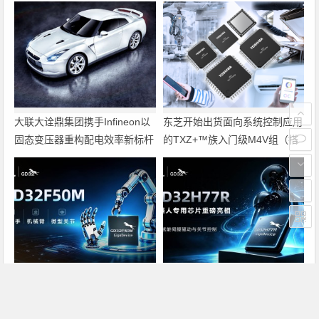
大联大诠鼎集团携手Infineon以
东芝开始出货面向系统控制应用
固态变压器重构配电效率新标杆
的TXZ+™族入门级M4V组（搭
载Arm Cortex‑M4内核的标准微
控制器）工程样品
兆易创新GD32F50MxxG高集成
兆易创新GD32H77R机器人专
电机控制MCU发布，赋能人形
用芯片重磅亮相，精准赋能伺服
机器人关节驱动革新
驱动与关节控制