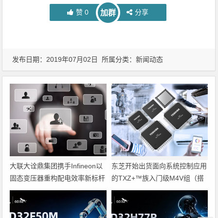
赞
0
分享
加群
发布日期：2019年07月02日 所属分类：
新闻动态
大联大诠鼎集团携手Infineon以
东芝开始出货面向系统控制应用
固态变压器重构配电效率新标杆
的TXZ+™族入门级M4V组（搭
载Arm Cortex‑M4内核的标准微
控制器）工程样品