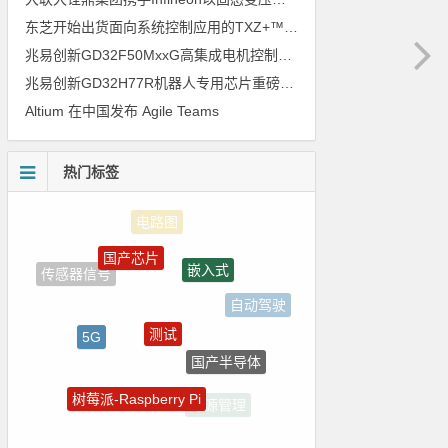
东芝开始出货面向系统控制应用的TXZ+™族入门级M4V组（搭载Arm Cortex‑M4内核的标准微控制器）工程样品
兆易创新GD32F50MxxG高集成电机控制MCU发布，赋能人形机器人关节驱动革新
兆易创新GD32H77R机器人专用芯片重磅亮相，精准赋能伺服驱动与关节控制
Altium 在中国发布 Agile Teams
热门标签
国产芯片
嵌入式
测试
自动驾驶
5G
国产半导体
强国之列
树莓派-Raspberry Pi
电源管理
裸视三维产品