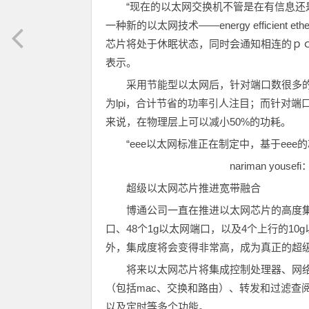
“现在的以太网交换机不管是在有信息
一种新的以太网技术——energy efficien
芯片将处于休眠状态，同时会通知相连的ｐｃ和
表示。
采用节能型以太网后，针对端口数很多
为lpi，合计节省的功率引人注目；而针对端
来说，在物理层上可以减小50%的功耗。
“eee以太网标准正在制定中，基于ee
nariman yo
超级以太网芯片推进宽带融合
博通公司一直在推进以太网芯片的高度集
口、48个1g以太网端口，以及4个上行的1
外，集成度将会变得非常高，成为真正的超
将来以太网芯片将集成控制处理器、网络处理
（包括mac、交换和路由）、转发和过滤查
以及定时等多个功能。