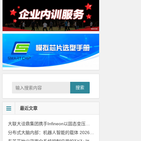
搜索
最近文章
大联大诠鼎集团携手Infineon以固态变压器重构配电效率新标杆
202
分布式大脑内部：机器人智能的载体
2026年8月6日