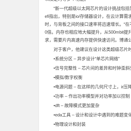
“新一代超级以太网芯片的设计挑战包括架
efi指出，特别是io/存储器设计，在云计算
时，与背板之间的接口速率将迅速增长。“在不到10
0倍。内存也相应地大幅提升，从500mbit
求，需要片内高速内存提供快速访问。博通公
对于客户，他建议在设计这类超级芯片
•系统分区 – 异步设计“单芯片网络”
•信号完整性 – 芯片间的差异和时钟歪斜
•模拟/数字权衡
•电源问题 – 在这样的几何尺寸上，ir
•功率 – 作出功率模型并对功率加以控制
•dft – 故障模式更加复杂
•eda工具 – 设计和设计中遇到的难题
•物理设计和封装