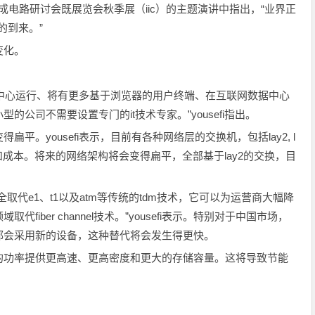
际集成电路研讨会既展览会秋季展（iic）的主题演讲中指出，“业界正
的到来。”
变化。
据中心运行、将有更多基于浏览器的用户终端、在互联网数据中心
公司不需要设置专门的it技术专家。”yousefi指出。
平。yousefi表示，目前有各种网络层的交换机，包括lay2, l
杂度和成本。将来的网络架构将会变得扁平，全部基于lay2的交换，目
取代e1、t1以及atm等传统的tdm技术，它可以为运营商大幅降
iber channel技术。”yousefi表示。特别对于中国市场，
都会采用新的设备，这种替代将会发生得更快。
的功率提供更高速、更高密度和更大的存储容量。这将导致节能