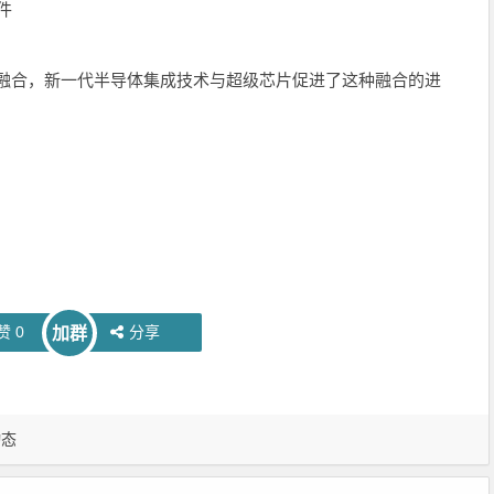
件
带融合，新一代半导体集成技术与超级芯片促进了这种融合的进
赞
0
分享
加群
动态