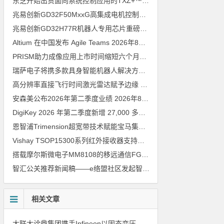
东芝开始出货面向系统控制应用的TXZ+™族入门级M4V组（搭载Arm Cortex‑M4内核的标准微控制器）工程样品
兆易创新GD32F50MxxG高集成电机控制MCU发布，赋能人形机器人关节驱动革新
兆易创新GD32H77R机器人专用芯片重磅亮相，精准赋能伺服驱动与关节控制
Altium 在中国发布 Agile Teams
2026年8月6日
PRISM助力成像应用上市时间缩短六个月，实战指南一文解读
202
瑞萨电子将携多款具身智能机器人解决方案，首次亮相2026中国具身智能机器人产业大会
高分辨率直接飞行时间激光雷达赋予边缘 AI 空间感知能力
2026年8
安森美公布2026年第二季度业绩
2026年8月6日
DigiKey 2026 年第二季度新增 27,000 多种现货零件和 104 家供应商
恩智浦Trimension超宽带技术赋能宝马集团Digital Key Plus及生命体存在检测功能
Vishay TSOP15300系列红外接收器支持所有主流遥控代码
2026年
搭载摩尔斯微电子MM8108的移远通信FGH200M Wi-Fi HaLow模组 现已通过四项国际认证 可投入量产
智汇公关推荐新闻稿——e络盟社区发起智能家居与医疗设计挑战赛
相关文章
大联大诠鼎集团携手Infineon以固态变压器重构配电效率新标杆