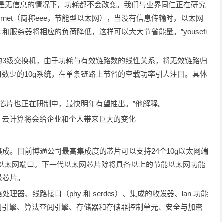
还是无信息的情况下，功耗都不会改变。我们与业界同仁正在研究
t ethernet（简称eee，节能型以太网），当没有信息传输时，以太网
服务器将相应的负荷降低，这样可以大大节省能量。”yousefi
的3级交换机，由于功耗与有效链路数的线性关系，将无效链路归
口数少的10g系统，在单条链路上节省的空载功率引人注目。具体
e的芯片也正在研制中，最快明年有望推出。”他解释。
usefi：云计算将会给企业和个人带来巨大的变化
成。目前博通公司最高集成度的芯片可以支持24个10g以太网端
0g以太网端口。下一代以太网芯片除将具备以上的节能以太网功能
级芯片。
器、线路接口（phy 和 serdes）、集成的收发器、lan 功能
阅引擎、算法查阅引擎、存储器和存储器控制单元、安全与加密