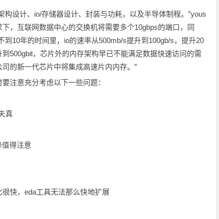
构设计、io/存储器设计、封装与功耗，以及半导体制程。”yous
需求下，互联网数据中心的交换机将需要多个10gbps的端口，同
年的时间里，io的速率从500mb/s提升到100gb/s，提升20
提升到500gbit，芯片外的内存架构早已不能满足数据快速访问的需
司的新一代芯片中将集成高速片内内存。”
时要注意充分考虑以下一些问题：
失真
压降值得注意
变化很快，eda工具无法那么快地扩展