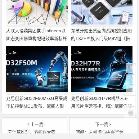
大联大诠鼎集团携手Infineon以
东芝开始出货面向系统控制应用
固态变压器重构配电效率新标杆
的TXZ+™族入门级M4V组（搭
载Arm Cortex‑M4内核的标准微
控制器）工程样品
兆易创新GD32F50MxxG高集成
兆易创新GD32H77R机器人专
电机控制MCU发布，赋能人形
用芯片重磅亮相，精准赋能伺服
机器人关节驱动革新
驱动与关节控制
上一篇
下一篇
云计算推动，节能以太网技术将诞生
阿朗：未考虑与中兴华为结盟