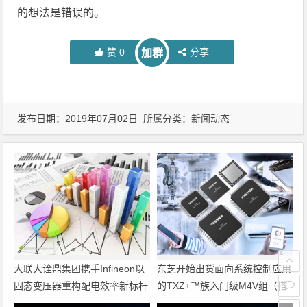
的想法是错误的。
赞
0
分享
加群
发布日期：2019年07月02日 所属分类：
新闻动态
大联大诠鼎集团携手Infineon以
东芝开始出货面向系统控制应用
固态变压器重构配电效率新标杆
的TXZ+™族入门级M4V组（搭
载Arm Cortex‑M4内核的标准微