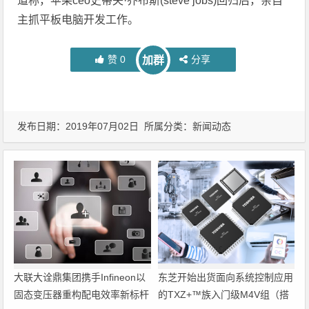
道称，苹果ceo史蒂夫·乔布斯(steve jobs)回归后，亲自
主抓平板电脑开发工作。
赞
0
分享
加群
发布日期：2019年07月02日 所属分类：
新闻动态
大联大诠鼎集团携手Infineon以
东芝开始出货面向系统控制应用
固态变压器重构配电效率新标杆
的TXZ+™族入门级M4V组（搭