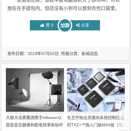
该消息还称，该款平板电脑体积大于iphone，可以
放在在手提包内，但还没有小到可以放到衣兜口袋里。
赞
0
分享
加群
发布日期：2019年07月02日 所属分类：
新闻动态
大联大诠鼎集团携手Infineon以
东芝开始出货面向系统控制应用
固态变压器重构配电效率新标杆
的TXZ+™族入门级M4V组（搭