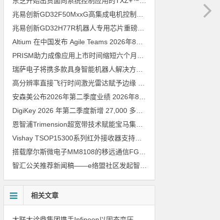
东芝开始出货面向系统控制应用的TXZ+™族入门级M4V组（搭载Arm Cortex‑M4内核的标准微控制器）工程样品
兆易创新GD32F50MxxG高集成电机控制MCU发布，赋能人形机器人关节驱动革新
兆易创新GD32H77R机器人专用芯片重磅亮相，精准赋能伺服驱动与关节控制
Altium 在中国发布 Agile Teams
2026年8月6日
PRISM助力成像应用上市时间缩短六个月，实战指南一文解读
202
瑞萨电子将携多款具身智能机器人解决方案，首次亮相2026中国具身智能机器人产业大会
高分辨率直接飞行时间激光雷达赋予边缘 AI 空间感知能力
2026年8
安森美公布2026年第二季度业绩
2026年8月6日
DigiKey 2026 年第二季度新增 27,000 多种现货零件和 104 家供应商
恩智浦Trimension超宽带技术赋能宝马集团Digital Key Plus及生命体存在检测功能
Vishay TSOP15300系列红外接收器支持所有主流遥控代码
2026年
搭载摩尔斯微电子MM8108的移远通信FGH200M Wi-Fi HaLow模组 现已通过四项国际认证 可投入量产
智汇公关推荐新闻稿——e络盟社区发起智能家居与医疗设计挑战赛
相关文章
大联大诠鼎集团携手Infineon以固态变压器重构配电效率新标杆