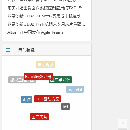
东芝开始出货面向系统控制应用的TXZ+™族入门级M4V组（搭载Arm Cortex‑M4内核的标准微控制器）工程样品
兆易创新GD32F50MxxG高集成电机控制MCU发布，赋能人形机器人关节驱动革新
兆易创新GD32H77R机器人专用芯片重磅亮相，精准赋能伺服驱动与关节控制
Altium 在中国发布 Agile Teams
热门标签
Blackfin处理器
国产半导体
裸视三维产品
homekit
LED驱动方案
测试
5G
电路图
国产芯片
ZigBee
朱日和