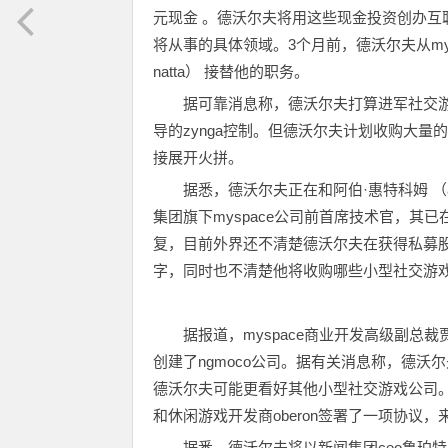
元现金 。德沃尔夫将用这些现金投资创办互联网
将从事的具体领域。3个月前，德沃尔夫从myspac
natta） 接替他的职务。
据可靠消息称，德沃尔夫打算进军社交游戏，
导的zynga控制。但德沃尔夫计划收购大
接展开火拼。
据悉，德沃尔夫正在和阿伯·惠特科姆 （a
集团旗下myspace公司前首席技术官，其
复，目前外界还不清楚德沃尔夫在获得私募
字，同时也不清楚他将收购哪些小型社交游
据报道，myspace商业开发高级副总
创建了ngmoco公司。据有关消息称，德沃
德沃尔夫可能更看好其他小型社交游戏公司。有关
和休闲游戏开发商oberon签署了一项协
据悉，德沃尔夫将以新闻集团ceo鲁珀特·默