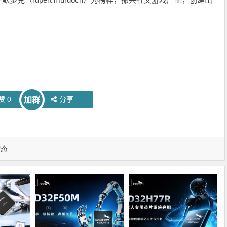
赞
0
分享
加群
动态