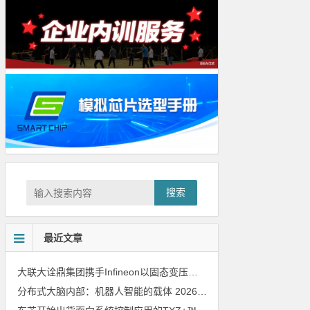
搜索
最近文章
大联大诠鼎集团携手Infineon以固态变压器重构配电效率新标杆
202
分布式大脑内部：机器人智能的载体
2026年8月6日