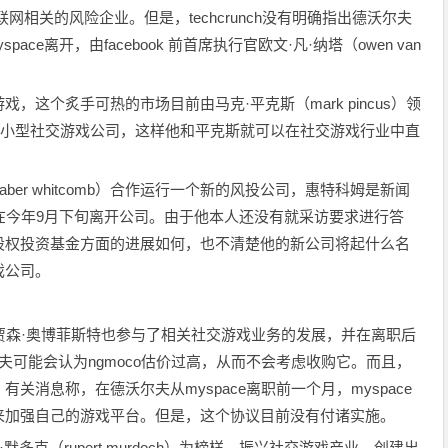
相关的风险企业。但是，techcrunch没有明确指出德沃尔夫
e离开，由facebook 前首席执行官欧文·凡·纳塔（owen van
这个炙手可热的市场目前由马克·平克斯（mark pincus）领
量的小型社交游戏公司，这样他和平克斯就可以在社交游戏行业中直
ber whitcomb）合作运行一个新的风投公司，惠特科姆是新闻
已在今年9月下旬离开公司。由于他本人还没有就采访要求进行答
股权投资基金方面的进展如何，也不清楚他的新公司将起什么名
戏公司。
裁贾森·奥博菲斯特也参与了相关社交游戏业务的发展，并在离职后
尔夫可能会认为ngmoco估价过高，从而不会考虑收购它。而且，
消息称，在德沃尔夫从myspace离职前一个月，myspace
议，来加强自己的游戏平台。但是，这个协议目前没有付诸实施。
多克（rupert murdoch）为榜样，振兴社交游戏产业，创建出