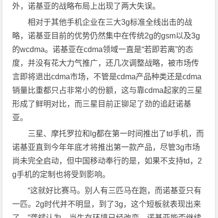
外，诺基亚的战略布局上出现了两大失误。
相对于其他手机企业在三大3g标准全线出击的战
略，诺基亚目前的优势仍然集中在传统2g的gsm以及3g
的wcdma。诺基亚在cdma领域一直是“若即若离”的态
度，并没有花大力气推广，还几次调整战略，被市场传
言即将退出cdma市场，不管是cdma产品种类还是cdma
销量比重都只占非常小的份额，这与靠cdma起家的三星
形成了鲜明对比，而三星目前正铆足了劲的追赶诺基
亚。
三星、摩托罗拉和lg都在第一时间推出了td手机，而
诺基亚直到今年年底才将推出第一款产品，尽管3g市场
尚未完全启动，但中国移动奉行的是，如果不支持td，2
g手机的定制也将受到影响。
“这就好比赛马。别人有三匹马在跑，而诺基亚只有
一匹。2g时代并不明显，到了3g，这个短板就表现出来
了。”龚斌认为，当生存环境已经改变，诺基亚能否继续