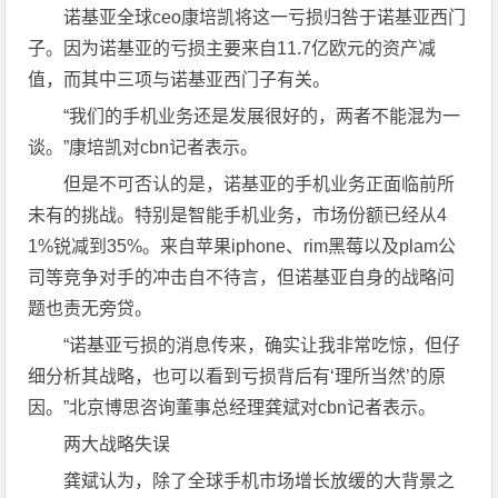
诺基亚全球ceo康培凯将这一亏损归咎于诺基亚西门
子。因为诺基亚的亏损主要来自11.7亿欧元的资产减
值，而其中三项与诺基亚西门子有关。
“我们的手机业务还是发展很好的，两者不能混为一
谈。”康培凯对cbn记者表示。
但是不可否认的是，诺基亚的手机业务正面临前所
未有的挑战。特别是智能手机业务，市场份额已经从4
1%锐减到35%。来自苹果iphone、rim黑莓以及plam公
司等竞争对手的冲击自不待言，但诺基亚自身的战略问
题也责无旁贷。
“诺基亚亏损的消息传来，确实让我非常吃惊，但仔
细分析其战略，也可以看到亏损背后有‘理所当然’的原
因。”北京博思咨询董事总经理龚斌对cbn记者表示。
两大战略失误
龚斌认为，除了全球手机市场增长放缓的大背景之