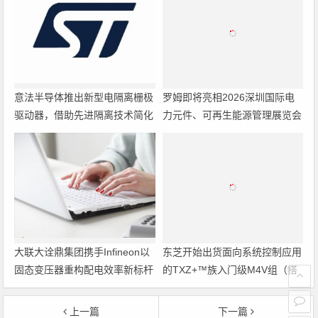
意法半导体推出新型电隔离栅极
罗姆即将亮相2026深圳国际电
驱动器，借助先进隔离技术简化
力元件、可再生能源管理展览会
电源设计
暨研讨会
大联大诠鼎集团携手Infineon以
东芝开始出货面向系统控制应用
固态变压器重构配电效率新标杆
的TXZ+™族入门级M4V组（搭
载Arm Cortex‑M4内核的标准微
控制器）工程样品
上一篇
下一篇