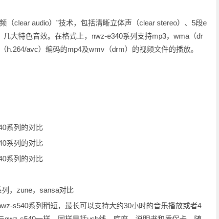
lear audio）”技术，包括清晰立体声（clear stereo）、5段e
zer）几大特色音效。在格式上，nwz-e340系列支持mp3，wma（dr
（h.264/avc）编码的mp4及wmv（drm）的视频文件的播放。
540系列的对比
540系列的对比
540系列的对比
列，zune，sansa对比
nwz-s540系列稍短，最长可以支持大约30小时的音乐播放或者4
与nwz-s540一样，同样是括usb线、底座、说明书和质保卡，随