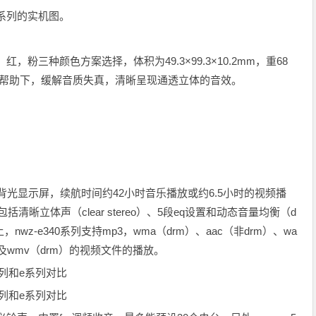
0系列的实机图。
红，粉三种颜色方案选择，体积为49.3×99.3×10.2mm，重68
术帮助下，缓解音质失真，清晰呈现通透立体的音效。
4英寸led背光显示屏，续航时间约42小时音乐播放或约6.5小时的视频播
，包括清晰立体声（clear stereo）、5段eq设置和动态音量均衡（d
式上，nwz-e340系列支持mp3，wma（drm）、aac（非drm）、wa
p4及wmv（drm）的视频文件的播放。
a系列和e系列对比
a系列和e系列对比