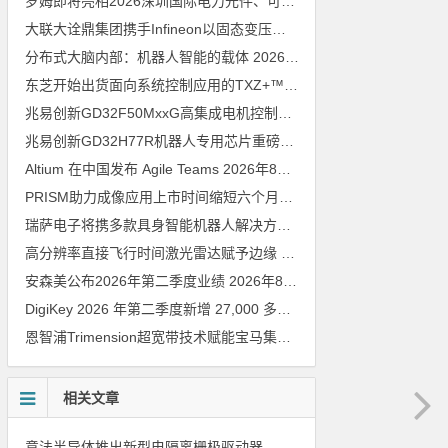
罗姆即将亮相2026深圳国际电力元件、可再生能源管理展览会暨研讨会
大联大诠鼎集团携手Infineon以固态变压器重构配电效率新标杆
202
分布式大脑内部：机器人智能的载体
2026年8月6日
东芝开始出货面向系统控制应用的TXZ+™族入门级M4V组（搭载Arm Cortex‑M4内核的标准微控制器）工程样品
兆易创新GD32F50MxxG高集成电机控制MCU发布，赋能人形机器人关节驱动革新
兆易创新GD32H77R机器人专用芯片重磅亮相，精准赋能伺服驱动与关节控制
Altium 在中国发布 Agile Teams
2026年8月6日
PRISM助力成像应用上市时间缩短六个月，实战指南一文解读
202
瑞萨电子将携多款具身智能机器人解决方案，首次亮相2026中国具身智能机器人产业大会
高分辨率直接飞行时间激光雷达赋予边缘 AI 空间感知能力
2026年8
安森美公布2026年第二季度业绩
2026年8月6日
DigiKey 2026 年第二季度新增 27,000 多种现货零件和 104 家供应商
恩智浦Trimension超宽带技术赋能宝马集团Digital Key Plus及生命体存在检测功能
相关文章
意法半导体推出新型电隔离栅极驱动器，借助先进隔离技术简化电源设计