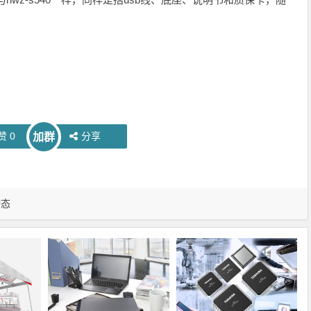
赞
0
分享
加群
动态