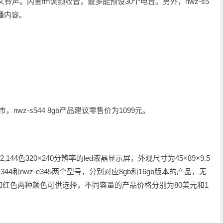
定义铃声。内置fm调频收音，最多能预设30个电台。另外，nwz-s5
播内容。
市，nwz-s544 8gb产品建议零售价为1099元。
2,144色320×240分辨率的led液晶显示屏，外观尺寸为45×89×9.5
e344和nwz-e345两个型号，分别对应8gb和16gb版本的产品，无
红色两种颜色可供选择，不同容量的产品价格分别为80美元和1