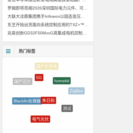
罗姆即将亮相2026深圳国际电力元件、可再生能源管理展览会暨研讨会
大联大诠鼎集团携手Infineon以固态变压器重构配电效率新标杆
东芝开始出货面向系统控制应用的TXZ+™族入门级M4V组（搭载Arm Cortex‑M4内核的标准微控制器）工程样品
兆易创新GD32F50MxxG高集成电机控制MCU发布，赋能人形机器人关节驱动革新
热门标签
5G
homekit
国产芯片
ZigBee
朱日和
Blackfin处理器
测试
树莓派-Raspberry Pi
电气光伏
电源管理
自动驾驶