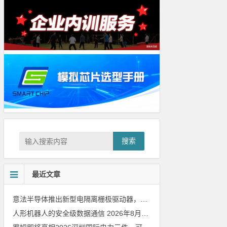
搜索
最近文章
意法半导体推出新型电隔离栅极驱动器，借助先进隔离技术简化电源设计
人形机器人的安全级数据通信
2026年8月8日