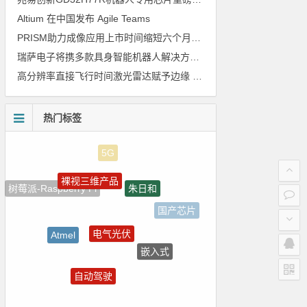
Altium 在中国发布 Agile Teams
PRISM助力成像应用上市时间缩短六个月，实战指南一文解读
瑞萨电子将携多款具身智能机器人解决方案，首次亮相2026中国具身智能机器人产业大会
高分辨率直接飞行时间激光雷达赋予边缘 AI 空间感知能力
热门标签
裸视三维产品
朱日和
树莓派-Raspberry Pi
国产芯片
电气光伏
Atmel
嵌入式
电路图
自动驾驶
电源管理
测试