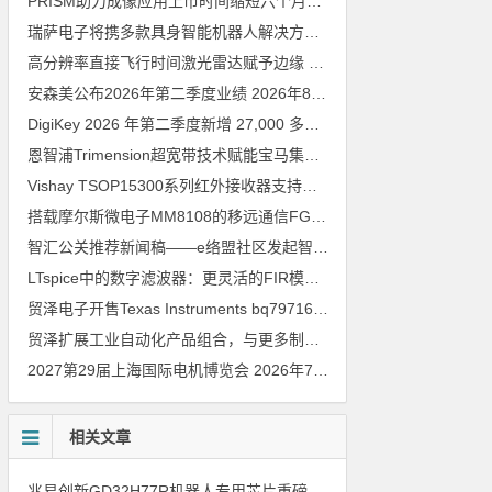
PRISM助力成像应用上市时间缩短六个月，实战指南一文解读
202
瑞萨电子将携多款具身智能机器人解决方案，首次亮相2026中国具身智能机器人产业大会
高分辨率直接飞行时间激光雷达赋予边缘 AI 空间感知能力
2026年8
安森美公布2026年第二季度业绩
2026年8月6日
DigiKey 2026 年第二季度新增 27,000 多种现货零件和 104 家供应商
恩智浦Trimension超宽带技术赋能宝马集团Digital Key Plus及生命体存在检测功能
Vishay TSOP15300系列红外接收器支持所有主流遥控代码
2026年
搭载摩尔斯微电子MM8108的移远通信FGH200M Wi-Fi HaLow模组 现已通过四项国际认证 可投入量产
智汇公关推荐新闻稿——e络盟社区发起智能家居与医疗设计挑战赛
LTspice中的数字滤波器：更灵活的FIR模型
2026年8月3日
贸泽电子开售Texas Instruments bq79716b-Q1汽车级16节电池监测器，可精确估算电动汽车续航里程
贸泽扩展工业自动化产品组合，与更多制造商合作以支持新一代系统
2027第29届上海国际电机博览会
2026年7月30日
相关文章
兆易创新GD32H77R机器人专用芯片重磅亮相，精准赋能伺服驱动与关节控制