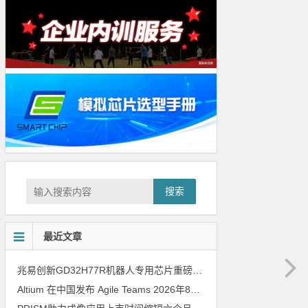
搜索
最近文章
兆易创新GD32H77R机器人专用芯片重磅亮相，精准赋能伺服驱动与关节控制
Altium 在中国发布 Agile Teams
2026年8月6日