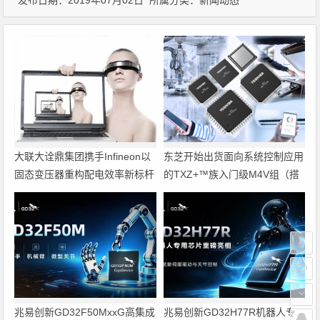
发布日期：2019年07月02日 所属分类：
新闻动态
大联大诠鼎集团携手Infineon以
东芝开始出货面向系统控制应用
固态变压器重构配电效率新标杆
的TXZ+™族入门级M4V组（搭
载Arm Cortex‑M4内核的标准微
控制器）工程样品
兆易创新GD32F50MxxG高集成
兆易创新GD32H77R机器人专