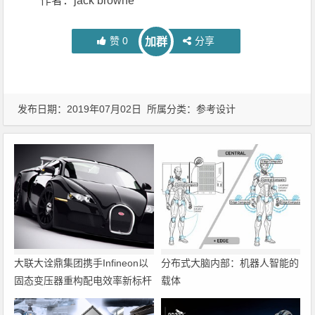
作者：jack browne
赞
0
分享
加群
发布日期：2019年07月02日 所属分类：
参考设计
大联大诠鼎集团携手Infineon以
分布式大脑内部：机器人智能的
固态变压器重构配电效率新标杆
载体