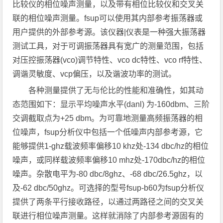
比较仪的相位噪声测量，以及带有相位比较仪和交叉关
联的相位噪声测量。fsup可以使用其内部参考振荡器或
用户提供的外部参考源。该仪器|仪表是一种强大振荡器
测试工具，对于可调振荡器具有宽广的测量范围，包括
对压控振荡器(vco)调节特性、vco dc特性、vco rf特性、
调谐灵敏度、vcp偏压，以及谐波功率的测试。
各种测量提供了无与伦比的性能和准确性，如其动
态范围如下：显示平均噪声水平(danl) 为-160dbm、三阶
交调截取点为+25 dbm。为可靠地测量高频振荡器的相
位噪声，fsup分析仪中包括一个低噪声内部参考源，它
能够提供1-ghz载波频率偏移10 khz处-134 dbc/hz的相位
噪声，或同样载波频率偏移10 mhz处-170dbc/hz的相位
噪声。杂散电平为-80 dbc/8ghz、-68 dbc/26.5ghz，以
及-62 dbc/50ghz。可选择的型号fsup-b60为fsup分析仪
提供了两条平行接收路径，以通过两路径之间的交叉关
联进行相位噪声测量。这样就消除了内部参考源固有的