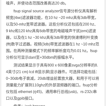
噪声，并使动态范围改善高达20 db。
fsup signal source analyzer信号源分析仪具有解析
频宽(rbw)滤波器功能，在10 hz ~20 mhz具有3db带宽，
以及50-mhz宽带滤波器。这些分析仪还包括在200 hz、
9 khz和120 khz具有6db带宽的电磁噪声干扰(emi)滤波
器，以及在1 hz ~30 khz具有3db带宽的快速傅利叶变换
(fft)数字过滤器。视频(3db)带宽滤波器在1 hz ~10 mhz范
围。在两种测量模式下的频率解析度均为0.01 hz。fsup
分析仪可显示danl至+30dbm的振幅水平。
测试结果显示于具有800 x 600像素svga分辨率的8.
4英寸(21 cm) lcd tft显示屏|显示器件。可选择功能包括：
0~30db电子衰减，20db增益前置放大器，和用于可以将
测量能力扩展到110ghz的外部混频器的端口。fsup分析
仪包括 ethernet (rj45)、通用串行总线(usb)、rs-232c串
口以及gpib接口。