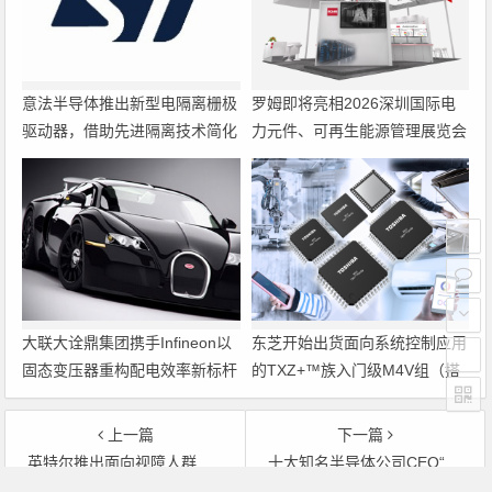
意法半导体推出新型电隔离栅极
罗姆即将亮相2026深圳国际电
驱动器，借助先进隔离技术简化
力元件、可再生能源管理展览会
电源设计
暨研讨会
大联大诠鼎集团携手Infineon以
东芝开始出货面向系统控制应用
固态变压器重构配电效率新标杆
的TXZ+™族入门级M4V组（搭
载Arm Cortex‑M4内核的标准微
控制器）工程样品
上一篇
下一篇
英特尔推出面向视障人群的语音电子阅读器
十大知名半导体公司CEO“薪”情调查