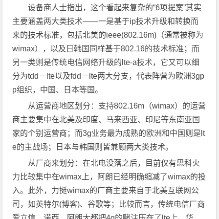
设备商人士指出，这个看起来复杂的“6项提案”其实
主要涵盖两大类技术——一是基于ip技术升级和转换而
来的技术标准，包括北美的ieee(802.16m)（通常被称为
wimax），以及日韩国同样基于802.16的技术标准；而
另一类则是传统电信网络升级的lte-a技术，它又可以细
分为tdd－lte以及fdd－lte两大分支，代表阵营为欧洲3gp
p组织，中国、日本等国。
从运营商地区划分：支持802.16m（wimax）的运营
商主要集中在北美及印度、马来西亚、印尼等东南亚国
家的个别运营商；而3g业务最为成熟的欧洲和中国则是lt
e的主战场；日本与韩国则皆兼顾两大类技术。
从厂商来划分：在北电没落之后，目前仅有思科火
力比较集中在wimax上，阿朗已经明确缩减了wimax的投
入。此外，力挺wimax的厂商主要来自于北美互联网公
司，如英特尔(博客)、谷歌等；比较而言，传统电信厂商
爱立信、诺西、阿朗大都把4g的赌注压在了lte上，华