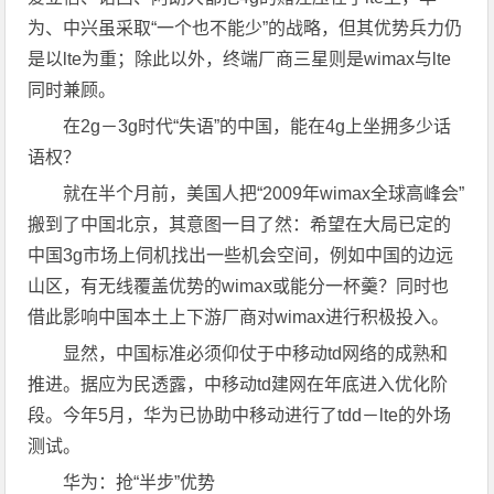
为、中兴虽采取“一个也不能少”的战略，但其优势兵力仍
是以lte为重；除此以外，终端厂商三星则是wimax与lte
同时兼顾。
在2g－3g时代“失语”的中国，能在4g上坐拥多少话
语权？
就在半个月前，美国人把“2009年wimax全球高峰会”
搬到了中国北京，其意图一目了然：希望在大局已定的
中国3g市场上伺机找出一些机会空间，例如中国的边远
山区，有无线覆盖优势的wimax或能分一杯羹？同时也
借此影响中国本土上下游厂商对wimax进行积极投入。
显然，中国标准必须仰仗于中移动td网络的成熟和
推进。据应为民透露，中移动td建网在年底进入优化阶
段。今年5月，华为已协助中移动进行了tdd－lte的外场
测试。
华为：抢“半步”优势