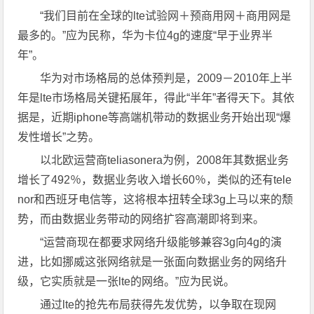
“我们目前在全球的lte试验网＋预商用网＋商用网是
最多的。”应为民称，华为卡位4g的速度“早于业界半
年”。
华为对市场格局的总体预判是，2009－2010年上半
年是lte市场格局关键拓展年，得此“半年”者得天下。其依
据是，近期iphone等高端机带动的数据业务开始出现“爆
发性增长”之势。
以北欧运营商teliasonera为例，2008年其数据业务
增长了492％，数据业务收入增长60％，类似的还有tele
nor和西班牙电信等，这将根本扭转全球3g上马以来的颓
势，而由数据业务带动的网络扩容高潮即将到来。
“运营商现在都要求网络升级能够兼容3g向4g的演
进，比如挪威这张网络就是一张面向数据业务的网络升
级，它实质就是一张lte的网络。”应为民说。
通过lte的抢先布局获得先发优势，以争取在现网