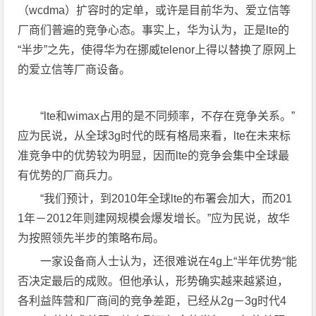
（wcdma）扩容时的定单，或许是目前华为、爱立信等
厂商们普遍的竞争心态。事实上，华为认为，正是lte的
“半步”之先，使得华为在挪威telenor上得以替换了原网上
的爱立信等厂商设备。
“lte和wimax占用的是不同频率，不存在竞争关系。”
应为民说，从全球3g时代的既有格局来看，lte在未来标
准竞争中的优势较为明显，因而lte的竞争会集中全球最
有优势的厂商兵力。
“我们预计，到2010年全球lte的布署会加大，而201
1年－2012年则建网规模会爆发增长。”应为民说，故华
为按照领先半步的策略布局。
一家设备商人士认为，还很难说在4g上“半年优势“能
否决定最后的成败。但他承认，形势确实越来越紧迫，
各利益阵营和厂商间的竞争差距，已经从2g－3g时代4