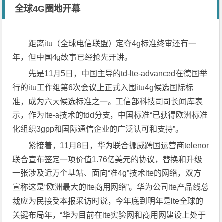
全球4G圈地开幕
距离itu（全球电信联盟）定夺4g标准终审还有一
年，但中国4g故事已经抢先开讲。
先是11月5日，中国主导的td-lte-advanced在德国举
行的itu工作组第6次会议上正式入围itu4g候选国际标
准，成为六大候选标准之一。工信部科技司司长闻库表
示，作为lte-a技术的tdd分支，中国标准“已获得欧洲标准
化组织3gpp和国际通信企业的广泛认可和支持”。
紧接着，11月8日，华为联合挪威跨国运营商telenor
联合宣布签定一项价值1.76亿美元的协议，替换和升级
一张涉及近万个基站、面向“准4g”技术lte的网络，双方
宣称这是“欧洲最大的lte商用网络”。华为公司lte产品线总
裁应为民接受本报采访时说，今年底到明年是lte全球的
关键布局年，“华为目前在lte实验网和商用网建设上处于