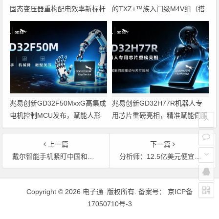
固态变压器重构配电效率新标杆
的TXZ+™族入门级M4V组（搭
载Arm Cortex‑M4内核的标准微
控制器）工程样品
兆易创新GD32F50MxxG高集成
兆易创新GD32H77R机器人专
电机控制MCU发布，赋能人形
用芯片重磅亮相，精准赋能伺服
机器人关节驱动革新
驱动与关节控制
上一篇
下一篇
戴尔智能手机紧盯中国和巴西市场
分析师：12.5亿美元便宜了英特尔
文章导航
Copyright © 2026 电子通 版权所有. 备案号：
京ICP备
17050710号-3