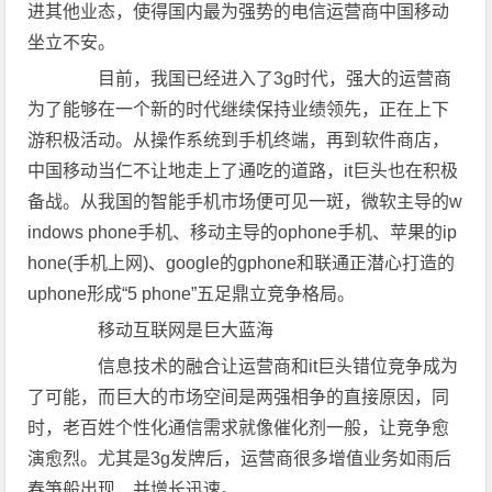
进其他业态，使得国内最为强势的电信运营商中国移动
坐立不安。
目前，我国已经进入了3g时代，强大的运营商
为了能够在一个新的时代继续保持业绩领先，正在上下
游积极活动。从操作系统到手机终端，再到软件商店，
中国移动当仁不让地走上了通吃的道路，it巨头也在积极
备战。从我国的智能手机市场便可见一斑，微软主导的w
indows phone手机、移动主导的ophone手机、苹果的ip
hone(手机上网)、google的gphone和联通正潜心打造的
uphone形成“5 phone”五足鼎立竞争格局。
移动互联网是巨大蓝海
信息技术的融合让运营商和it巨头错位竞争成为
了可能，而巨大的市场空间是两强相争的直接原因，同
时，老百姓个性化通信需求就像催化剂一般，让竞争愈
演愈烈。尤其是3g发牌后，运营商很多增值业务如雨后
春笋般出现，并增长迅速。