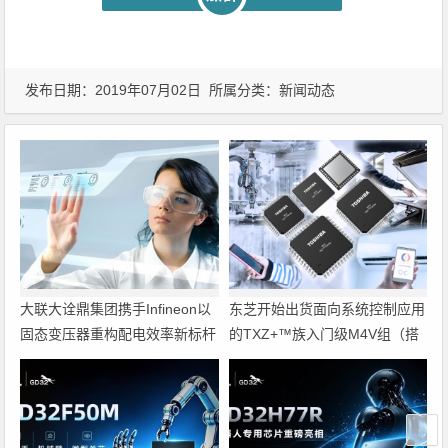
发布日期：2019年07月02日 所属分类：
新闻动态
大联大诠鼎集团携手Infineon以
东芝开始出货面向系统控制应用
固态变压器重构配电效率新标杆
的TXZ+™族入门级M4V组（搭
载Arm Cortex‑M4内核的标准微
控制器）工程样品