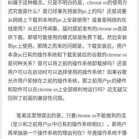
纠缠于这种概念，只是不明白的是，
chrome os
的使用方
式究竟是什么？是已经事先预装到
pc
上的吗？还是说要
从网络上下载到本地的
pc
上安装使用？或者是网络的在
线使用？从近日传闻看，届时提前发布的
chrome os
会提
供下载，那很可能使用的模式就是免费下载，然后安装
到
pc
上使用。那随之而来的问题是，下载安装后，用户
本身
pc
已有的操作系统和下载安装后的谷歌的
chrome os
是何种关系？是可以将之前的操作系统卸载掉吗？还是
用户可以在启动时可以选择使用的操作系统？如果谷歌
允许用户卸掉在之前的操作系统，那之前用户
pc
的硬件
和软件可以在
chrome os
上全部顺利地运行吗？这无疑又
回到了前面的兼容性问题。
笔者这里想提出的是，只要
chrome os
不能做到的话
（至少和之前用户
pc
中已有的操作系统相比），那用户
再单独装一个操作系统的理由何在？毕竟操作系统不像