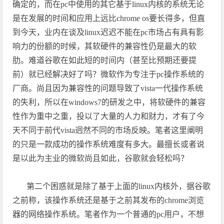
确定的，而在
pc
中使用的其它基于
linux
内核的系统无论
是在发展的时间和应用上远比
chrome os
要长得多，但直
到今天，业内在谈及
linux
迟迟不能在
pc
市场占有具有影
响力的份额的时候，其软硬件的兼容性仍是最大的软
肋。难道谷歌在如此短的时间内（甚至比预期还要提
前）就已经解决好了吗？微软作为专注于
pc
操作系统的
厂商。尚且因为兼容性的问题导致了
vista
一代操作系统
的失利，所以在
windows7
的研发之中，将软硬件的兼容
性作为重中之重，投以了大量的人力和财力，才有了今
天不同于前代
vista
迥然不同的市场反映。笔者这里阐明
的只是一款成功的操作系统难度有多大。最擅长或者说
是以此为主业的微软尚且如此，谷歌就会轻松吗？
第二个困惑就是除了基于上面的
linux
内核外，据谷歌
之前称，该操作系统还是基于之前其发布的
chrome
浏览
器的网络操作系统。笔者作为一个普通的
pc
用户，不想