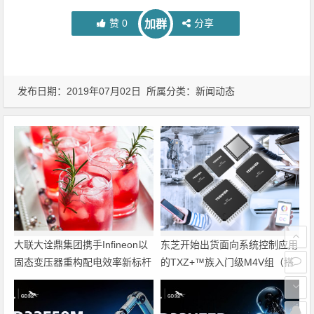
赞
0
分享
加群
发布日期：2019年07月02日 所属分类：
新闻动态
大联大诠鼎集团携手Infineon以
东芝开始出货面向系统控制应用
固态变压器重构配电效率新标杆
的TXZ+™族入门级M4V组（搭
载Arm Cortex‑M4内核的标准微
控制器）工程样品