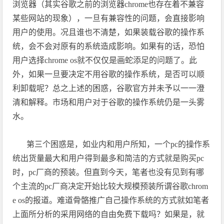
浏览器（其实谷歌之前的浏览器
chrome
也存在着不兼容
某些网站的现象），一旦有兼容性的问题，会直接影响
用户的使用。况且谁也不清楚，如果装载谷歌的操作系
统，会不会对原有的系统造成影响。如果有的话，恐怕
用户选择
chrome os
就不仅仅是画蛇添足的问题了。此
外，如果一旦要决定不用谷歌的操作系统，是否可以顺
利卸载呢？总之上述的困惑，谷歌官方并未予以一一澄
清和解释。市场和用户对于谷歌的操作系统仍是一头雾
水。
第三个困惑是，如业内和用户所知，一个
pc
的操作系
统出货量最大和用户得到最多和简洁的方式就是购买
pc
时，
pc
厂商的预装。但直到今天，笔者也没有见到有哪
个主流的
pc
厂商决定开始比较大规模预装所谓谷歌
chrom
e os
的报道。难道骨骼推广自己操作系统的方式就如笔者
上面所分析的采用网络的自由免费下载吗？如果是，就