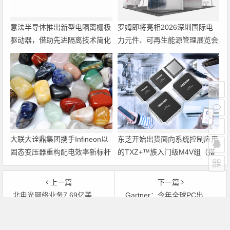
意法半导体推出新型电隔离栅极
罗姆即将亮相2026深圳国际电
驱动器，借助先进隔离技术简化
力元件、可再生能源管理展览会
电源设计
暨研讨会
大联大诠鼎集团携手Infineon以
东芝开始出货面向系统控制应用
固态变压器重构配电效率新标杆
的TXZ+™族入门级M4V组（搭
载Arm Cortex‑M4内核的标准微
控制器）工程样品
上一篇
下一篇
北电光网络业务7.69亿美元花落Ciena
Gartner：今年全球PC出货量将增长2.8％
文章导航