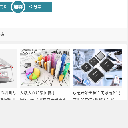
赞
0
分享
加群
动态
6深圳国际
大联大诠鼎集团携手
东芝开始出货面向系统控制
能源管理
Infineon以固态变压器重构
应用的TXZ+™族入门级
配电效率新标杆
M4V组（搭载Arm
Cortex‑M4内核的标准微控
下一篇
制器）工程样品
戴尔：很快在笔记本中内置3G