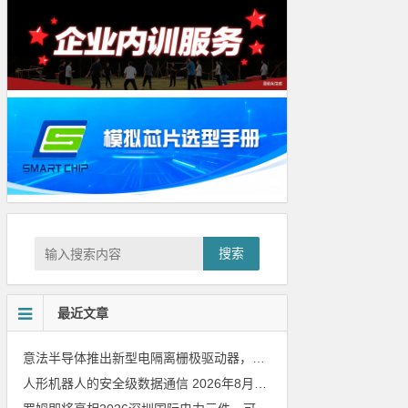
搜索
最近文章
意法半导体推出新型电隔离栅极驱动器，借助先进隔离技术简化电源设计
人形机器人的安全级数据通信
2026年8月8日