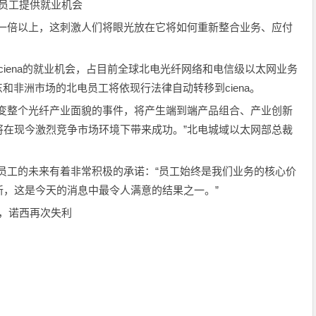
北电员工提供就业机会
增加一倍以上，这刺激人们将眼光放在它将如何重新整合业务、应付
获得ciena的就业机会，占目前全球北电光纤网络和电信级以太网业务
和非洲市场的北电员工将依现行法律自动转移到ciena。
改变整个光纤产业面貌的事件，将产生端到端产品组合、产业创新
将在现今激烈竞争市场环境下带来成功。”北电城域以太网部总裁
户和员工的未来有着非常积极的承诺：“员工始终是我们业务的核心价
新，这是今天的消息中最令人满意的结果之一。”
业务，诺西再次失利