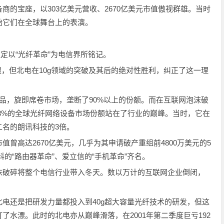
的宝座，以303亿美元营收、2670亿美元市值傲视群雄。当时
始它们在全球舞台上的表演。
）注定以“光纤革命”为电信界所铭记。
限，但北电在10g领域的突破及其后的绝对性胜利，纠正了这一理
dh产品，旋即席卷市场，垄断了90%以上的份额。而在互联网泡沫破
、43%的全球光纤网络设备市场份额站在了行业的巅峰。当时，它在
二名的朗讯科技的3倍。
曾高达2670亿美元，几乎为其申请破产重组前4800万美元的5
科的“路由器革命”、爱立信的“手机革命”齐名。
沫破碎将整个电信行业带入冬天。数以万计的互联网企业倒闭，
电还是把研发力量都投入到40g超大容量光纤技术的研发，但这
水漂。此时的北电亦从巅峰滑落，在2001年第二季度巨亏192