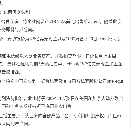
录。
业务：诺西再次失利
给爱立信、将企业网资产以9.15亿美元出售给avaya，随着此次
业务即将与其分离。
，最初报价为3.9亿美元现金以及1000万基于20日ciena公司股
网络和电信级以太网业务资产，并将拍卖期限一直延长至上周周
卖，最终在这场为期3天的拍卖中，ciena以5.3亿美元现金加上在
债券击败诺西。
拍卖中再次失利。据称诺西及其协同方私募股权公司one equi
列法院批准，北电将于2009年12月2日在美国和加拿大举办联合
美国和加拿大反托拉斯已许可此次出售。
上包括主要用于该业务的全部产品平台、专利和知识产权，而且cie
以太网用户合同。