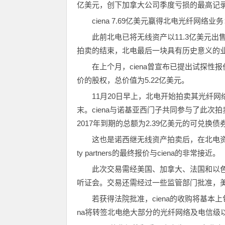
亿美元，创下加拿大公司季度亏损的最高记
ciena 7.69亿美元赢得北电光纤网络
此前北电已将无线资产以11.3亿美元出售
拍卖的结束，北电最后一块具有历史意义的
在上个月，ciena曾宣布已提出试探性报价
价的股权，总价值为5.22亿美元。
11月20日早上，北电开始拍卖其光纤
末。ciena与诺基亚西门子共同参与了此次拍
2017年到期的总额为2.39亿美元的可兑换
这也是诺西继无线资产拍卖后，在北电资产
ty partners的最终报价与ciena的非常接近。
此次交易需经美国、加拿大、法国和以色
听证会。交易还需经过一些监管部门批准，
若获得法院批准，ciena的收购将基本
na将转签北电绝大部分的光纤网络及电信级