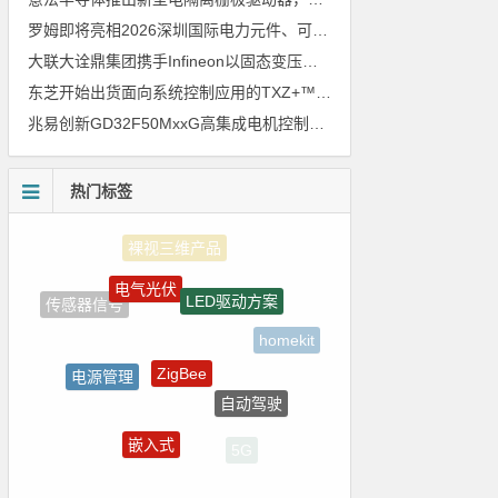
罗姆即将亮相2026深圳国际电力元件、可再生能源管理展览会暨研讨会
大联大诠鼎集团携手Infineon以固态变压器重构配电效率新标杆
东芝开始出货面向系统控制应用的TXZ+™族入门级M4V组（搭载Arm Cortex‑M4内核的标准微控制器）工程样品
兆易创新GD32F50MxxG高集成电机控制MCU发布，赋能人形机器人关节驱动革新
热门标签
电气光伏
LED驱动方案
传感器信号
homekit
ZigBee
电源管理
自动驾驶
强国之列
嵌入式
5G
国产芯片