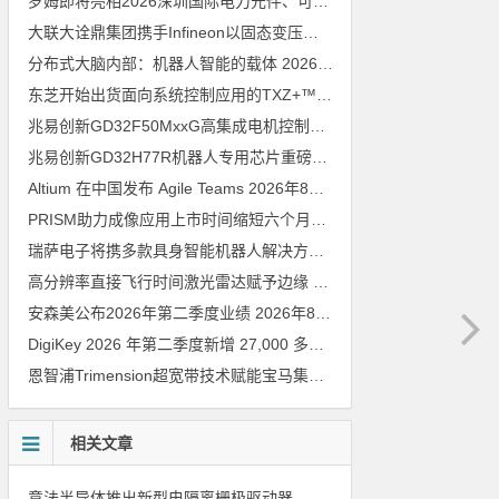
罗姆即将亮相2026深圳国际电力元件、可再生能源管理展览会暨研讨会
大联大诠鼎集团携手Infineon以固态变压器重构配电效率新标杆
202
分布式大脑内部：机器人智能的载体
2026年8月6日
东芝开始出货面向系统控制应用的TXZ+™族入门级M4V组（搭载Arm Cortex‑M4内核的标准微控制器）工程样品
兆易创新GD32F50MxxG高集成电机控制MCU发布，赋能人形机器人关节驱动革新
兆易创新GD32H77R机器人专用芯片重磅亮相，精准赋能伺服驱动与关节控制
Altium 在中国发布 Agile Teams
2026年8月6日
PRISM助力成像应用上市时间缩短六个月，实战指南一文解读
202
瑞萨电子将携多款具身智能机器人解决方案，首次亮相2026中国具身智能机器人产业大会
高分辨率直接飞行时间激光雷达赋予边缘 AI 空间感知能力
2026年8
安森美公布2026年第二季度业绩
2026年8月6日
DigiKey 2026 年第二季度新增 27,000 多种现货零件和 104 家供应商
恩智浦Trimension超宽带技术赋能宝马集团Digital Key Plus及生命体存在检测功能
相关文章
意法半导体推出新型电隔离栅极驱动器，借助先进隔离技术简化电源设计