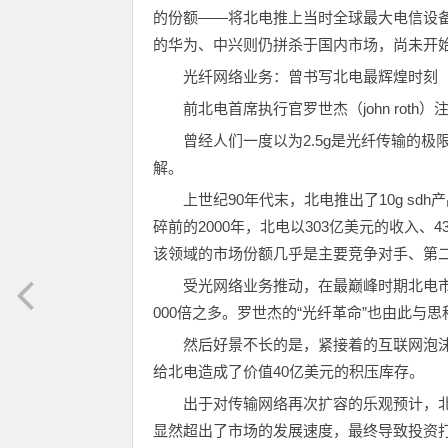
的份额——将北电推上当时全球最大电信设备商
的华为、中兴则仍拼杀于国内市场，尚未开
光纤网络业务：曾书写北电最辉煌时刻
前北电首席执行官罗世杰（john roth
曾经人们一度以为2.5g是光纤传输的极
解。
上世纪90年代末，北电推出了10g s
碎前的2000年，北电以303亿美元的收入
该领域的市场份额几乎是主要竞争对手、第
受光网络业务推动，在最巅峰时期北电市值
000倍之多。罗世杰的“光纤革命”也由此与思
然后好景不长的是，紧接着的互联网泡
给北电造成了价值40亿美元的积压库存。
出于对传输网络再次扩容的乐观预计，北
显然超出了市场的发展速度，最终导致投资打了