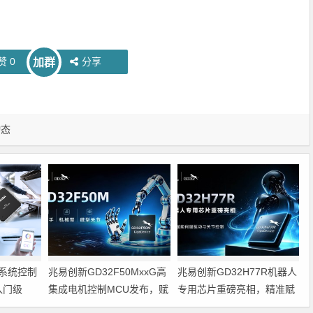
赞
0
分享
加群
动态
系统控制
兆易创新GD32F50MxxG高
兆易创新GD32H77R机器人
入门级
集成电机控制MCU发布，赋
专用芯片重磅亮相，精准赋
能人形机器人关节驱动革新
能伺服驱动与关节控制