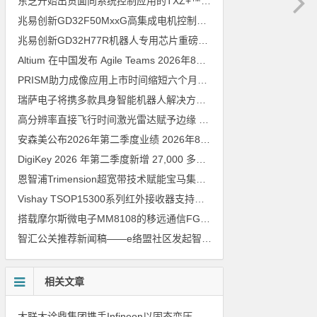
东芝开始出货面向系统控制应用的TXZ+™族入门级M4V组（搭载Arm Cortex‑M4内核的标准微控制器）工程样品
兆易创新GD32F50MxxG高集成电机控制MCU发布，赋能人形机器人关节驱动革新
兆易创新GD32H77R机器人专用芯片重磅亮相，精准赋能伺服驱动与关节控制
Altium 在中国发布 Agile Teams
2026年8月6日
PRISM助力成像应用上市时间缩短六个月，实战指南一文解读
202
瑞萨电子将携多款具身智能机器人解决方案，首次亮相2026中国具身智能机器人产业大会
高分辨率直接飞行时间激光雷达赋予边缘 AI 空间感知能力
2026年8
安森美公布2026年第二季度业绩
2026年8月6日
DigiKey 2026 年第二季度新增 27,000 多种现货零件和 104 家供应商
恩智浦Trimension超宽带技术赋能宝马集团Digital Key Plus及生命体存在检测功能
Vishay TSOP15300系列红外接收器支持所有主流遥控代码
2026年
搭载摩尔斯微电子MM8108的移远通信FGH200M Wi-Fi HaLow模组 现已通过四项国际认证 可投入量产
智汇公关推荐新闻稿——e络盟社区发起智能家居与医疗设计挑战赛
相关文章
大联大诠鼎集团携手Infineon以固态变压器重构配电效率新标杆