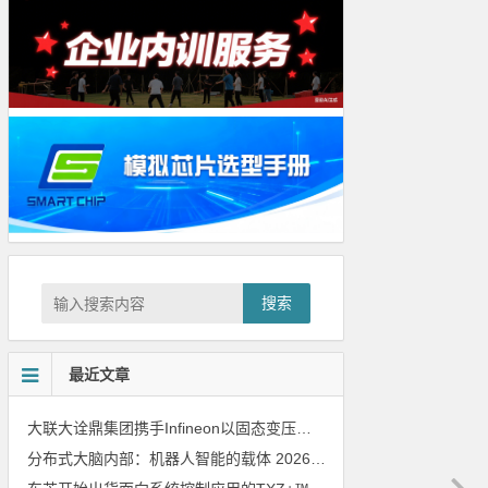
搜索
最近文章
大联大诠鼎集团携手Infineon以固态变压器重构配电效率新标杆
202
分布式大脑内部：机器人智能的载体
2026年8月6日