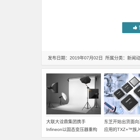
发布日期：2019年07月02日 所属分类：
新闻
大联大诠鼎集团携手
东芝开始出货面向
Infineon以固态变压器重构
应用的TXZ+™族
配电效率新标杆
M4V组（搭载Arm