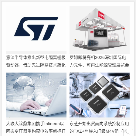
意法半导体推出新型电隔离栅极
罗姆即将亮相2026深圳国际电
驱动器，借助先进隔离技术简化
力元件、可再生能源管理展览会
电源设计
暨研讨会
大联大诠鼎集团携手Infineon以
东芝开始出货面向系统控制应用
固态变压器重构配电效率新标杆
的TXZ+™族入门级M4V组（搭