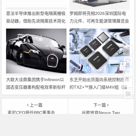
意法半导体推出新型电隔离栅极
罗姆即将亮相2026深圳国际电
驱动器，借助先进隔离技术简化
力元件、可再生能源管理展览会
电源设计
暨研讨会
大联大诠鼎集团携手Infineon以
东芝开始出货面向系统控制应用
固态变压器重构配电效率新标杆
的TXZ+™族入门级M4V组（搭
载Arm Cortex‑M4内核的标准微
控制器）工程样品
上一篇
下一篇
索尼CEO将任BBC董事会主席
谷歌放弃Nexus Two
文章导航
Copyright © 2026 电子通 版权所有. 备案号：
京ICP备