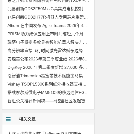
东芝开始出货面向系统控制应用的TXZ+™族入门级M4V组（搭载Arm Cortex‑M4内核的标准微控制器）工程样品
兆易创新GD32F50MxxG高集成电机控制MCU发布，赋能人形机器人关节驱动革新
兆易创新GD32H77R机器人专用芯片重磅亮相，精准赋能伺服驱动与关节控制
Altium 在中国发布 Agile Teams
2026年8月6日
PRISM助力成像应用上市时间缩短六个月，实战指南一文解读
202
瑞萨电子将携多款具身智能机器人解决方案，首次亮相2026中国具身智能机器人产业大会
高分辨率直接飞行时间激光雷达赋予边缘 AI 空间感知能力
2026年8
安森美公布2026年第二季度业绩
2026年8月6日
DigiKey 2026 年第二季度新增 27,000 多种现货零件和 104 家供应商
恩智浦Trimension超宽带技术赋能宝马集团Digital Key Plus及生命体存在检测功能
Vishay TSOP15300系列红外接收器支持所有主流遥控代码
2026年
搭载摩尔斯微电子MM8108的移远通信FGH200M Wi-Fi HaLow模组 现已通过四项国际认证 可投入量产
智汇公关推荐新闻稿——e络盟社区发起智能家居与医疗设计挑战赛
相关文章
大联大诠鼎集团携手Infineon以固态变压器重构配电效率新标杆