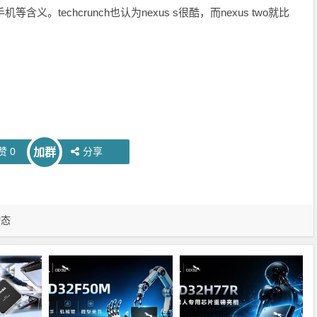
含义。techcrunch也认为nexus s很酷，而nexus two就比
赞
0
分享
加群
动态