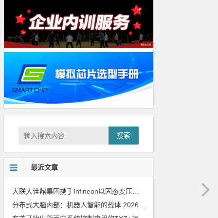
搜索
最近文章
大联大诠鼎集团携手Infineon以固态变压器重构配电效率新标杆
202
分布式大脑内部：机器人智能的载体
2026年8月6日