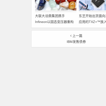
大联大诠鼎集团携手
东芝开始出货面向
Infineon以固态变压器重构
应用的TXZ+™族
配电效率新标杆
M4V组（搭载Arm
Cortex‑M4内核
上一篇
制器）工程样品
IBM发售债券