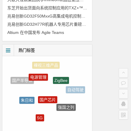
东芝开始出货面向系统控制应用的TXZ+™族入门级M4V组（搭载Arm Cortex‑M4内核的标准微控制器）工程样品
兆易创新GD32F50MxxG高集成电机控制MCU发布，赋能人形机器人关节驱动革新
兆易创新GD32H77R机器人专用芯片重磅亮相，精准赋能伺服驱动与关节控制
Altium 在中国发布 Agile Teams
热门标签
电源管理
ZigBee
国产半导体
自动驾驶
国产芯片
朱日和
强国之列
LED驱动方案
5G
嵌入式
测试