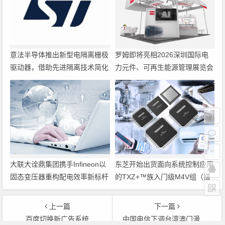
意法半导体推出新型电隔离栅极
罗姆即将亮相2026深圳国际电
驱动器，借助先进隔离技术简化
力元件、可再生能源管理展览会
电源设计
暨研讨会
大联大诠鼎集团携手Infineon以
东芝开始出货面向系统控制应用
固态变压器重构配电效率新标杆
的TXZ+™族入门级M4V组（搭
载Arm Cortex‑M4内核的标准微
控制器）工程样品
上一篇
下一篇
百度切换新广告系统
中国电信下调台湾澳门漫游服务资费标准