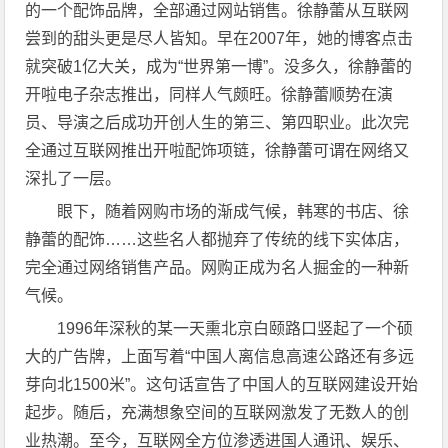
的一个配饰品牌，全部通过网站销售。徐静蕾从互联网
尝到的甜头更是尽人皆知。早在2007年，她的博客点击
就突破1亿大关，成为“世界第一博”。没多久，徐静蕾的
开啦电子杂志推出，同样人气颇旺。徐静蕾顺势在演
员、导演之后成功开创人生的第三、第四职业。此次完
全通过互联网推出开啦配饰项链，徐静蕾可谓在网络又
深扎了一层。
眼下，随着网购市场的渐成气候，韩寒的书店、徐
静蕾的配饰……这些名人都抛弃了传统的线下实体店，
完全通过网络销售产品。网购正成为名人掘金的一种新
气候。
1996年深秋的某一天熏北京白颐路口竖起了一个硕
大的广告牌，上面写着“中国人离信息高速公路还有多远
芽向北1500米”。这句话宣告了中国人的互联网建设开始
起步。随后，充满想象空间的互联网激发了无数人的创
业热潮。至今，互联网全方位渗透进国人通讯、娱乐、