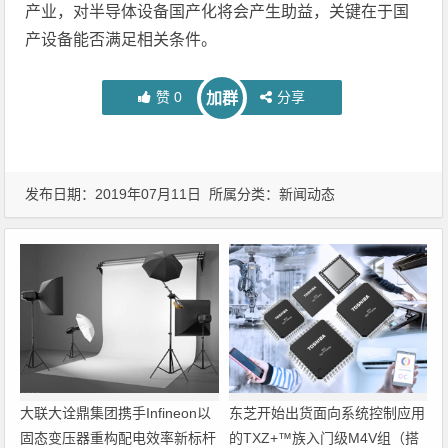
产业，对半导体设备国产化将会产生助益，关键在于国
产设备能否满足相关条件。
赞
0
分享
加群
发布日期：2019年07月11日 所属分类：
新闻动态
大联大诠鼎集团携手Infineon以
东芝开始出货面向系统控制应用
固态变压器重构配电效率新标杆
的TXZ+™族入门级M4V组（搭