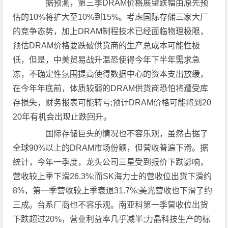
据预测，第三季DRAM价格展望跌幅由原先预
估的10%将扩大至10%到15%。考虑国际存储三家大厂
的竞争态势，加上DRAM制程技术已经面临物理极限，
预估DRAM价格要跌破供货商的生产总成本可能性极
低，但是，中美贸易战升温恐使得今年下半年需求急
冻，不确定性氛围提高使得数据中心的资本支出放缓，
在今年年底前，体质较弱的DRAM供货商恐怕将遭受库
存损失，财务报表可能转亏;预计DRAM价格可能将到20
20年有机会出现止跌回升。
国际存储巨头的情况也不容乐观，虽然占据了
全球90%以上的DRAM市场份额，但营收普遍下滑。据
统计，今年一季度，龙头公司三星受到报价下跌影响，
营收较上季下滑26.3%;而SK海力士的营收位出货下滑约
8%，第一季营收较上季衰退31.7%;美光营收也下滑了约
三成。台系厂商也不容乐观。南亚科第一季营收位出货
下跌超过20%，营业利益率几乎减半;力晶科技生产的标