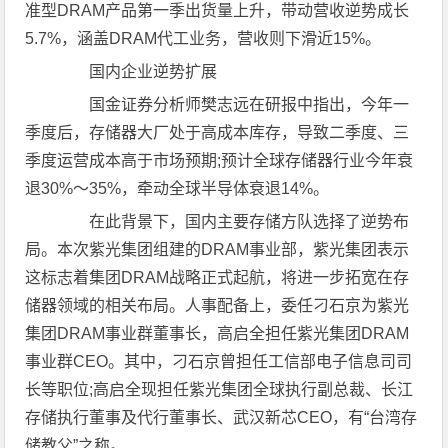
准型DRAM产品第一季出货量上升，带动营收逆势成长
5.7%，涵盖DRAM代工业务，营收则下滑近15%。
国内企业逆势扩展
国金证券分析师樊志远在研报中指出，今年一
季度后，存储器大厂处于高成本库存，导致二季度、三
季度运营成本高于市场预期;预计全球存储器行业今年衰
退30%～35%，牵动全球半导体衰退14%。
在此背景下，国内主要存储方队选择了逆势布
局。本次紫光集团组建的DRAM事业部，紫光集团表示
这标志着集团DRAM战略正式起航，将进一步拓宽在存
储器领域的相关布局。人事配备上，委任刁石京为紫光
集团DRAM事业群董事长，高启全担任紫光集团DRAM
事业群CEO。其中，刁石京曾担任工信部电子信息司司
长等职位;高启全现担任紫光集团全球执行副总裁、长江
存储执行董事及代行董事长、武汉新芯CEO，有“台湾存
储教父”之称。