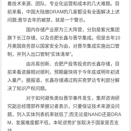
着技术来源、团队、专业化运营和成本的几大难题。目
前来看，中国大陆做DRAM的几家都没有全面解决上述
问题;晋华去年的被禁，就是一个警示。
国内存储产业原为三大阵营，分别是紫光集团
旗下长江存储，以及合肥长鑫与晋华集成。但是去年10
月美国商务部以国家安全为由，对晋华集成实施出口管
制，并列入出口管制“实体清单”。
由兆易创新、合肥产投等投资的长鑫存储，目
前来看进展相对顺利，预期最快将于今年底或明年初进
入量产。据报道，长鑫存储通过购买奇梦达专利部分解
决了知识产权问题。
对于如何避免类似晋华事件发生，集邦咨询研
究副总经理郭祚荣据记者表示，只要保证技术来源没问
题，列入实体列表机率就低了;而无论是NAND还是DRA
M，发展难度都不低，本轮逆势扩张取决于国家是否支
持。