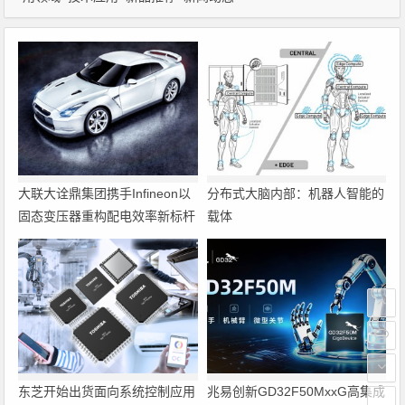
大联大诠鼎集团携手Infineon以
分布式大脑内部：机器人智能的
固态变压器重构配电效率新标杆
载体
东芝开始出货面向系统控制应用
兆易创新GD32F50MxxG高集成