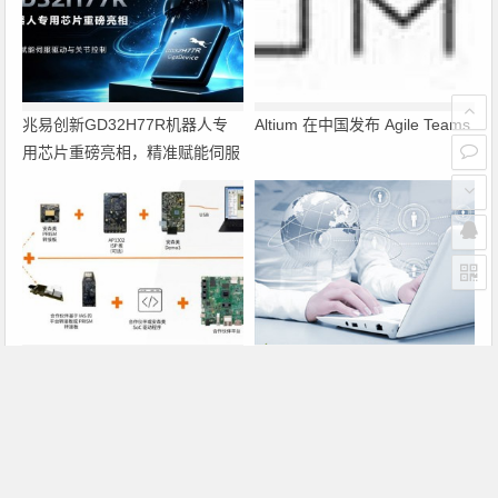
兆易创新GD32H77R机器人专
Altium 在中国发布 Agile Teams
用芯片重磅亮相，精准赋能伺服
驱动与关节控制
PRISM助力成像应用上市时间缩
高分辨率直接飞行时间激光雷达
短六个月，实战指南一文解读
赋予边缘 AI 空间感知能力
上一篇
下一篇
艾迈斯欧司朗新款905nm EEL采用经济型塑料封装，适用于消费电子及工业传感应用
大联大友尚集团推出基于onsemi产品的4K图像传感器方案