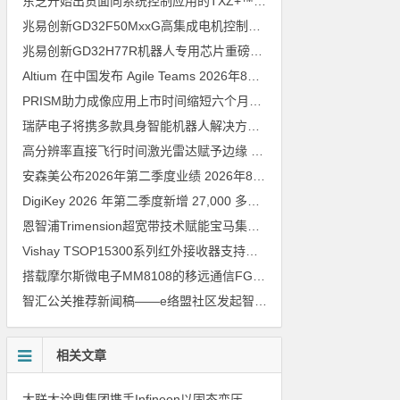
东芝开始出货面向系统控制应用的TXZ+™族入门级M4V组（搭载Arm Cortex‑M4内核的标准微控制器）工程样品
兆易创新GD32F50MxxG高集成电机控制MCU发布，赋能人形机器人关节驱动革新
兆易创新GD32H77R机器人专用芯片重磅亮相，精准赋能伺服驱动与关节控制
Altium 在中国发布 Agile Teams
2026年8月6日
PRISM助力成像应用上市时间缩短六个月，实战指南一文解读
202
瑞萨电子将携多款具身智能机器人解决方案，首次亮相2026中国具身智能机器人产业大会
高分辨率直接飞行时间激光雷达赋予边缘 AI 空间感知能力
2026年8
安森美公布2026年第二季度业绩
2026年8月6日
DigiKey 2026 年第二季度新增 27,000 多种现货零件和 104 家供应商
恩智浦Trimension超宽带技术赋能宝马集团Digital Key Plus及生命体存在检测功能
Vishay TSOP15300系列红外接收器支持所有主流遥控代码
2026年
搭载摩尔斯微电子MM8108的移远通信FGH200M Wi-Fi HaLow模组 现已通过四项国际认证 可投入量产
智汇公关推荐新闻稿——e络盟社区发起智能家居与医疗设计挑战赛
相关文章
大联大诠鼎集团携手Infineon以固态变压器重构配电效率新标杆