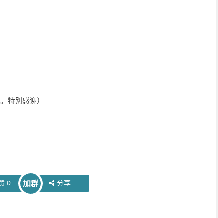
删除。特别感谢）
赞
0
分享
加群