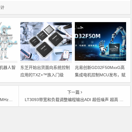
设计
机器人智
东芝开始出货面向系统控制
兆易创新GD32F50MxxG高
应用的TXZ+™族入门级
集成电机控制MCU发布，赋
M4V组（搭载Arm
能人形机器人关节驱动革新
Cortex‑M4内核的标准微控
下一篇
制器）工程样品
能ADC
​LT3093带宽和负载调整编程输出ADI 超低噪声 超高 PSRR 架构
Copyright © 2026 电子通 版权所有. 备案号：
京ICP备17050710号-3