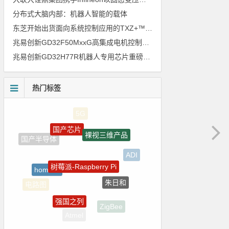
分布式大脑内部：机器人智能的载体
东芝开始出货面向系统控制应用的TXZ+™族入门级M4V组（搭载Arm Cortex‑M4内核的标准微控制器）工程样品
兆易创新GD32F50MxxG高集成电机控制MCU发布，赋能人形机器人关节驱动革新
兆易创新GD32H77R机器人专用芯片重磅亮相，精准赋能伺服驱动与关节控制
热门标签
国产芯片
裸视三维产品
树莓派-Raspberry Pi
ADI
homekit
朱日和
电路图
强国之列
ZigBee
Atmel