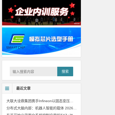
搜索
最近文章
大联大诠鼎集团携手Infineon以固态变压器重构配电效率新标杆
202
分布式大脑内部：机器人智能的载体
2026年8月6日