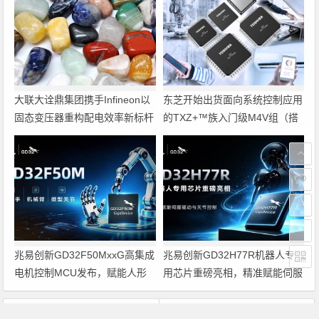
大联大诠鼎集团携手Infineon以
东芝开始出货面向系统控制应用
固态变压器重构配电效率新标杆
的TXZ+™族入门级M4V组（搭
载Arm Cortex‑M4内核的标准微
控制器）工程样品
兆易创新GD32F50MxxG高集成
兆易创新GD32H77R机器人专
电机控制MCU发布，赋能人形
用芯片重磅亮相，精准赋能伺服
机器人关节驱动革新
驱动与关节控制
上一篇
下一篇