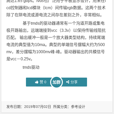
高达1.65 gbps。lvds也广泛用于平板显示设计，用来在l
cd控制器和lcd模块（lcm）间传输rgb数据。这两个技术
除了在阱电流或源电流之间存在差别之外，非常相似。
基于tmds的驱动器通常有一个沟道开路或集电
极开路输出，远端端接到vcc（3.3v）以保持传输线阻抗
匹配。 输出缓冲一般是一个放大器类型结构，持续尾端
电流的典型值为10ma。典型的单端信号摆幅大约为500
mv，差分摆幅为1000mv峰-峰。驱动器输出的共模信号
是vcc－0.25v。
tmds驱动
赞
0
分享
加群
发布日期：2019年07月02日 所属分类：
参考设计