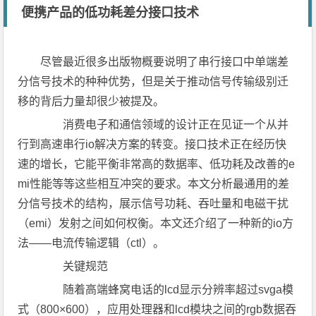
便携产品的低功耗差分接口技术
尽管最近很多出版物概要说明了串行接口中单端差
分信号技术的种种优势，但是关于推动信号传输级别迁
移的背后力量却很少被提及。
消费电子和通信领域的设计正在见证一个从并
行到高速串行io解决方案的转变。接口技术正在经历快
速的增长，它能平衡非常高的数据率、低功耗及改善的e
mi性能等等这些相互冲突的要求。本文分析最通用的差
分信号技术的结构，展示信号功耗、吞吐量和电磁干扰
（emi）发射之间如何权衡。本文还介绍了一种新的io方
法——电流传输逻辑（ctl）。
关键规范
随着高端蜂窝电话的lcd显示分辨率超过svga模
式（800×600），应用处理器和lcd模块之间的rgb数据吞