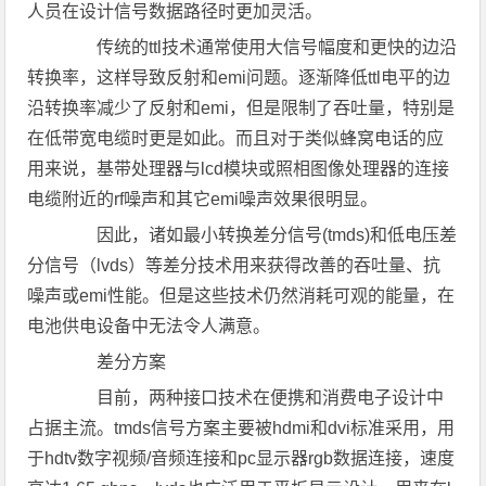
人员在设计信号数据路径时更加灵活。
传统的ttl技术通常使用大信号幅度和更快的边沿
转换率，这样导致反射和emi问题。逐渐降低ttl电平的边
沿转换率减少了反射和emi，但是限制了吞吐量，特别是
在低带宽电缆时更是如此。而且对于类似蜂窝电话的应
用来说，基带处理器与lcd模块或照相图像处理器的连接
电缆附近的rf噪声和其它emi噪声效果很明显。
因此，诸如最小转换差分信号(tmds)和低电压差
分信号（lvds）等差分技术用来获得改善的吞吐量、抗
噪声或emi性能。但是这些技术仍然消耗可观的能量，在
电池供电设备中无法令人满意。
差分方案
目前，两种接口技术在便携和消费电子设计中
占据主流。tmds信号方案主要被hdmi和dvi标准采用，用
于hdtv数字视频/音频连接和pc显示器rgb数据连接，速度