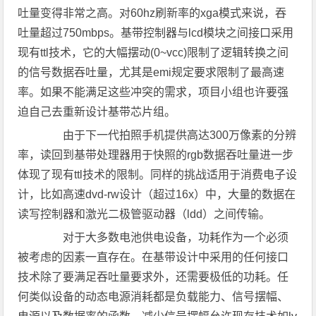
吐量变得非常之高。对60hz刷新率的xga模式来说，吞
吐量超过750mbps。基带控制器与lcd模块之间接口采用
现有ttl技术，它的大幅摆动(0~vcc)限制了逻辑转换之间
的信号数据吞吐量，尤其是emi规定要求限制了最高速
率。如果不能满足这些冲突的需求，项目小组也许要强
迫自己去重新设计基带芯片组。
由于下一代拍照手机提供高达300万像素的分辨
率，读回到基带处理器用于快照的rgb数据吞吐量进一步
体现了现有ttl技术的限制。同样的挑战适用于消费电子设
计，比如高速dvd-rw设计（超过16x）中，大量的数据在
读写控制器和激光二极管驱动器（ldd）之间传输。
对于大多数电池供电设备，功耗作为一个必须
被考虑的因素一直存在。在基带设计中采用的任何接口
技术除了要满足吞吐量要求外，还需要极低的功耗。任
何类似设备的动态电源消耗都是负载能力、信号摆幅、