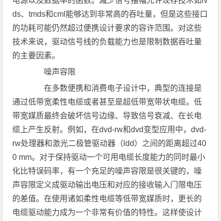
电源以及数据率的函数。减少信号摆幅允许现存技术如lv
ds、tmds和cml能够达到非常高的吞吐量，但是这些接口
的功耗可能仍然超过便携设计要求的容许范围。对这些
技术来说，驱动信号线的负载能力也是限制数据吞吐量
的主要因素。
噪声容限
在多数便携和消费电子设计中，典型的连接是
通过低带宽柔性电缆或者甚至是超低带宽带状电缆。低
带宽媒质最终会破坏信号边缘、导致信号衰减、在长电
缆上产生反射。例如，在dvd-rw和dvd变型应用中，dvd-
rw处理器和激光二极管驱动器（ldd）之间的距离超过40
0 mm。对于保持驱动一个可用电缆长度能力的同时最小
化比特误码率，有一个充足的噪声容限是很关键的，噪
声容限定义成驱动输出电压和对应的接收输入门限电压
的差值。在使用诸如柔性电缆等低带宽媒质时，更长的
电缆驱动能力成为一个非常有价值的特性。这样使设计