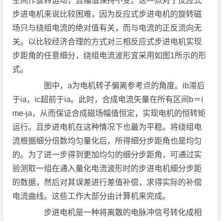
空间作旋转运动，且幅值保持不变。这—点对于反应式
步进电机来说比较困难，因为反应式步进电机的旋转磁
场只与绕组电流的绝对值有关，而与电流的正反流向无
关。以比较经济合理的方式对三相反应式步进电机实现
步距角的任意细分，绕组电流波形宜采用如图1所示的形
式。
图中，a为电机转子偏离参考点的角度。ib滞后
于ia，ic超前于ia。此时，合成电流矢量在所有区间b＝i
me-ja，从而保证合成磁场幅值恒定，实现电机的恒转矩
运行。且步进电机在这种情况下也最为平稳。将绕组电
流根据细分倍数均匀量化后，所得细分步距角也是均匀
的。为了进一步得到更加均匀的细分步距角，可通过实
验测取一组在通入量化电流波形时的步进电机细分步距
的数据，然后对其误差进行差值补偿，求得实际的补偿
电流曲线。这些工作大部分由计算机来完成。
步进电机是一种将离散的电脉冲信号转化成相