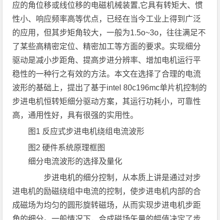
应的角位移或线位移的电磁机械装置,它具有转矩大、惯
性小、响应频率高等优点，已经在当今工业上得到广泛
的应用，但其步矩角较大，一般为1.5o~3o，往往满足不
了某些高精密定位、精密加工等方面的要求。实现细分
驱动是减小步距角、提高步进分辨率、增加电机运行平
稳性的一种行之有效的方法。本文在选择了合理的电流
波形的基础上，提出了基于intel 80c196mc单片机控制的
步进电机恒转矩细分驱动方案，其运行功耗小，可靠性
高，通用性好，具有很强的实用性。
图1 反应式步进电机绕组电流波形
图2 硬件系统原理框图
细分电流波形的选择及量化
步进电机的细分控制，从本质上讲是通过对步
进电机的励磁绕组中电流的控制，使步进电机内部的合
成磁场为均匀的圆形旋转磁场，从而实现步进电机步距
角的细分。一般情况下，合成磁场矢量的幅值决定了步