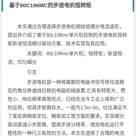
基于80C196MC的步进电机恒转矩
本文通过合理选择步进电机相绕组细分电流波形，
提出并介绍了基于80c196mc单片机控制的步进电机恒转
矩斩波恒流细分驱动方案、技术实现及其应用。
关键词：80c196mc单片机；恒转矩；斩波恒
流；均匀细分
引言
步进电机是一种将离散的电脉冲信号转化成相
应的角位移或线位移的电磁机械装置,它具有转矩大、惯
性小、响应频率高等优点，已经在当今工业上得到广泛
的应用，但其步矩角较大，一般为1.5o~3o，往往满足不
了某些高精密定位、精密加工等方面的要求。实现细分
驱动是减小步距角、提高步进分辨率、增加电机运行平
稳性的一种行之有效的方法。本文在选择了合理的电流