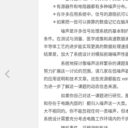
＊有源器件和电阻器都有多种噪声分布。
＊在许多应用系统中，信号的源阻抗可以
＊如果把一些可以换算的数值记忆在脑海
噪声是许多信号处理系统的基本制约
条件。在测试与测量、医学成像和高速数据
半导体工艺的进步能实现更高的数据处理速
结果是，加大了系统设计对模拟前端噪声性
系统地探讨像噪声这样繁杂的课题是件
努力扩展这一讨论的范围，请几家在低噪声
的应用说明和技术文章。这些资源都能在 e
为进一步了解这一课题的动态信息来源。
如果你自己对这一课题进行研究，那
和存在于电路内部的）都归入噪声这一大类
大不相同的。你不能忽视任何一类噪声，但
系统设计需要充分考虑电路工作环境内的干
随机事件，可预测的形状