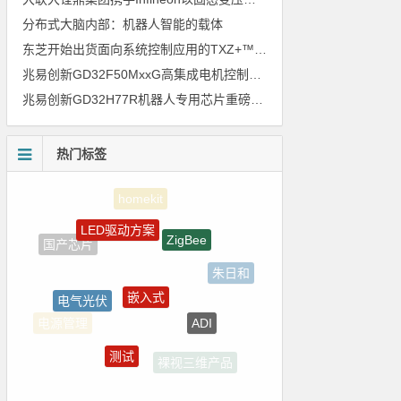
分布式大脑内部：机器人智能的载体
东芝开始出货面向系统控制应用的TXZ+™族入门级M4V组（搭载Arm Cortex‑M4内核的标准微控制器）工程样品
兆易创新GD32F50MxxG高集成电机控制MCU发布，赋能人形机器人关节驱动革新
兆易创新GD32H77R机器人专用芯片重磅亮相，精准赋能伺服驱动与关节控制
热门标签
LED驱动方案
ZigBee
国产芯片
朱日和
嵌入式
电气光伏
ADI
电源管理
测试
裸视三维产品
国产半导体