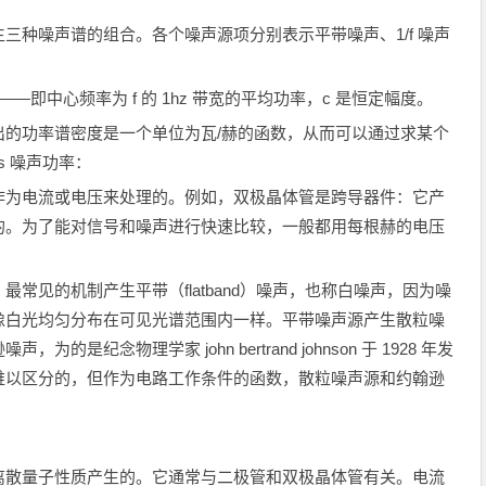
种噪声谱的组合。各个噪声源项分别表示平带噪声、1/f 噪声
—即中心频率为 f 的 1hz 带宽的平均功率，c 是恒定幅度。
功率谱密度是一个单位为瓦/赫的函数，从而可以通过求某个
s 噪声功率：
为电流或电压来处理的。例如，双极晶体管是跨导器件：它产
的。为了能对信号和噪声进行快速比较，一般都用每根赫的电压
见的机制产生平带（flatband）噪声，也称白噪声，因为噪
像白光均匀分布在可见光谱范围内一样。平带噪声源产生散粒噪
纪念物理学家 john bertrand johnson 于 1928 年发
难以区分的，但作为电路工作条件的函数，散粒噪声源和约翰逊
散量子性质产生的。它通常与二极管和双极晶体管有关。电流