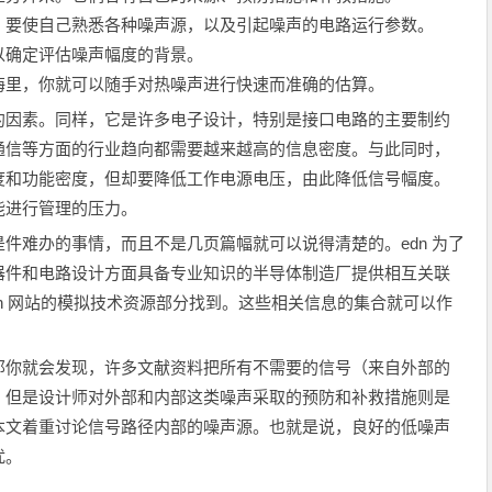
要使自己熟悉各种噪声源，以及引起噪声的电路运行参数。
确定评估噪声幅度的背景。
里，你就可以随手对热噪声进行快速而准确的估算。
因素。同样，它是许多电子设计，特别是接口电路的主要制约
通信等方面的行业趋向都需要越来越高的信息密度。与此同时，
度和功能密度，但却要降低工作电源电压，由此降低信号幅度。
能进行管理的压力。
难办的事情，而且不是几页篇幅就可以说得清楚的。edn 为了
器件和电路设计方面具备专业知识的半导体制造厂提供相互关联
dn 网站的模拟技术资源部分找到。这些相关信息的集合就可以作
你就会发现，许多文献资料把所有不需要的信号（来自外部的
。但是设计师对外部和内部这类噪声采取的预防和补救措施则是
本文着重讨论信号路径内部的噪声源。也就是说，良好的低噪声
扰。