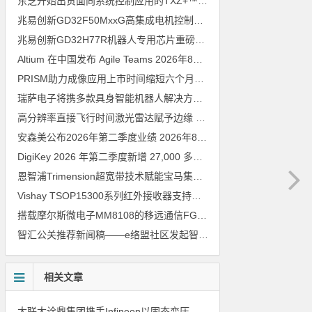
东芝开始出货面向系统控制应用的TXZ+™族入门级M4V组（搭载Arm Cortex‑M4内核的标准微控制器）工程样品
兆易创新GD32F50MxxG高集成电机控制MCU发布，赋能人形机器人关节驱动革新
兆易创新GD32H77R机器人专用芯片重磅亮相，精准赋能伺服驱动与关节控制
Altium 在中国发布 Agile Teams
2026年8月6日
PRISM助力成像应用上市时间缩短六个月，实战指南一文解读
202
瑞萨电子将携多款具身智能机器人解决方案，首次亮相2026中国具身智能机器人产业大会
高分辨率直接飞行时间激光雷达赋予边缘 AI 空间感知能力
2026年8
安森美公布2026年第二季度业绩
2026年8月6日
DigiKey 2026 年第二季度新增 27,000 多种现货零件和 104 家供应商
恩智浦Trimension超宽带技术赋能宝马集团Digital Key Plus及生命体存在检测功能
Vishay TSOP15300系列红外接收器支持所有主流遥控代码
2026年
搭载摩尔斯微电子MM8108的移远通信FGH200M Wi-Fi HaLow模组 现已通过四项国际认证 可投入量产
智汇公关推荐新闻稿——e络盟社区发起智能家居与医疗设计挑战赛
相关文章
大联大诠鼎集团携手Infineon以固态变压器重构配电效率新标杆