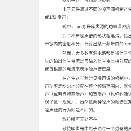
电子元件通过不同的噪声源机制产生三
或1/f2 噪声：
式中， pn(f) 是噪声源的功率谱密度—
为了不与噪声谱的形状相混淆，给出的
带宽内的密度积分，计算出某一频带内的 rm
然而，大多数有源电路都是将信号作
生的输出信号电流是与输入信号电压相对应
或每根赫的电流来表示噪声谱密度。
在产生这三种常见噪声谱的机制中，最常
声功率是均匀地分配在整个频谱范围内，就
声（或叫肖特基噪声）和热噪声（也称约翰逊噪声，为的是
现了这一现象）。虽然这两种噪声的频谱是
噪声源的行为则是不同的。
散粒噪声无处不在
散粒噪声是由电子通过一个势垒的离