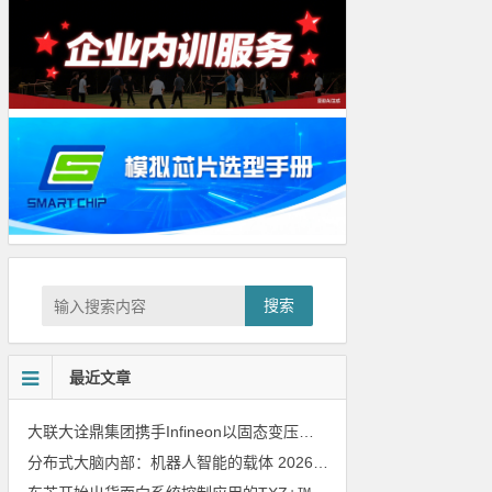
搜索
最近文章
大联大诠鼎集团携手Infineon以固态变压器重构配电效率新标杆
202
分布式大脑内部：机器人智能的载体
2026年8月6日