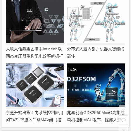
大联大诠鼎集团携手Infineon以
分布式大脑内部：机器人智能的
固态变压器重构配电效率新标杆
载体
东芝开始出货面向系统控制应用
兆易创新GD32F50MxxG高集成
的TXZ+™族入门级M4V组（搭
电机控制MCU发布，赋能人形
载Arm Cortex‑M4内核的标准微
机器人关节驱动革新