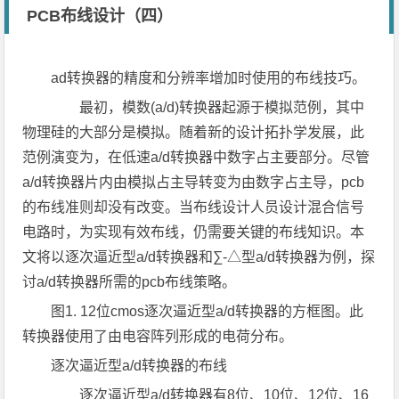
PCB布线设计（四）
ad转换器的精度和分辨率增加时使用的布线技巧。
最初，模数(a/d)转换器起源于模拟范例，其中
物理硅的大部分是模拟。随着新的设计拓扑学发展，此
范例演变为，在低速a/d转换器中数字占主要部分。尽管
a/d转换器片内由模拟占主导转变为由数字占主导，pcb
的布线准则却没有改变。当布线设计人员设计混合信号
电路时，为实现有效布线，仍需要关键的布线知识。本
文将以逐次逼近型a/d转换器和∑-△型a/d转换器为例，探
讨a/d转换器所需的pcb布线策略。
图1. 12位cmos逐次逼近型a/d转换器的方框图。此
转换器使用了由电容阵列形成的电荷分布。
逐次逼近型a/d转换器的布线
逐次逼近型a/d转换器有8位、10位、12位、16