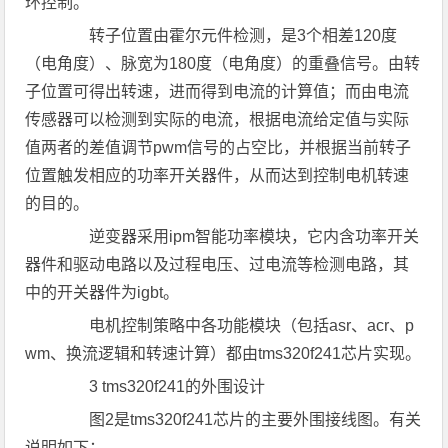
环控制。
转子位置由霍尔元件检测，是3个相差120度
（电角度）、脉宽为180度（电角度）的重叠信号。由转
子位置可得出转速，进而得到电流的计算值；而由电流
传感器可以检测到实际的电流，根据电流给定值与实际
值两者的差值调节pwm信号的占空比，并根据当前转子
位置触发相应的功率开关器件，从而达到控制电机转速
的目的。
逆变器采用ipm智能功率模块，它内含功率开关
器件和驱动电路以及过程电压、过电流等检测电路，其
中的开关器件为igbt。
电机控制策略中各功能模块（包括asr、acr、p
wm、换流逻辑和转速计算）都由tms320f241芯片实现。
3 tms320f241的外围设计
图2是tms320f241芯片的主要外围接线图。有关
说明如下：