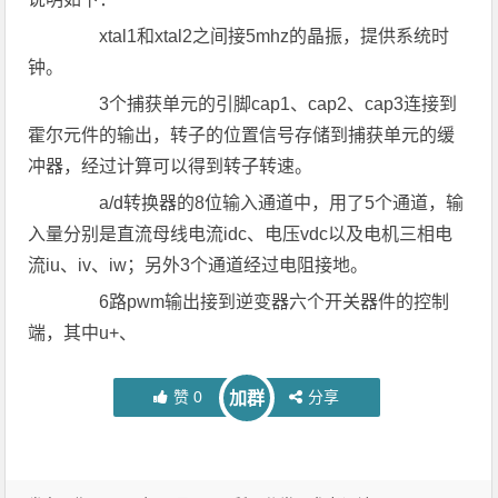
xtal1和xtal2之间接5mhz的晶振，提供系统时
钟。
3个捕获单元的引脚cap1、cap2、cap3连接到
霍尔元件的输出，转子的位置信号存储到捕获单元的缓
冲器，经过计算可以得到转子转速。
a/d转换器的8位输入通道中，用了5个通道，输
入量分别是直流母线电流idc、电压vdc以及电机三相电
流iu、iv、iw；另外3个通道经过电阻接地。
6路pwm输出接到逆变器六个开关器件的控制
端，其中u+、
赞
0
分享
加群