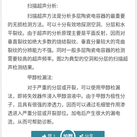
扫描超声分析:
扫描超声方法是分析多层陶瓷电容器的最重要
的无损检测方法。可以十分有效地探测空洞、分层和水
平裂纹。由于超声的分析原理主要是平面反射，因而对
垂直裂纹如绝大多数的烧结裂纹、垂直分量较大的弯曲
裂纹的分辨能力不强。同时一般多层陶瓷电容器的检测
需要较高的超声频率。图2为典型的空洞和分层的扫描超
声检测结果。
甲醇检漏法:
对于严重的分层或开裂，可以使用甲醇检漏
法，即将失效器件浸入甲醇溶液中。由于甲醇为极性分
子，且具有很强的渗透力，因而可以通过毛细管作用渗
透进入严重分层或开裂部位。加电后产生很大的漏电
流，从而可帮助诊断。
赞
1
分享
加群