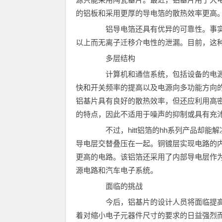
的铝板和采用更厚的导电箔的散热效率更高。这
铝导电箔还具有优异的可靠性。事实上，这
以上而无离子迁移介电性的泄漏。目前，这
多层结构
计算机和通信系统，包括设备的电源
快和开关频率的提高以及电源向多功能方向
铝基片具有良好的散热效率，但还应利用高
的特点，因此不适用于噪声的抑制或具有充
不过，hitt铝箔的hh系列产品却能
导电层交替叠压在一起。铜镀层实现电路的内
更高的电路。该铝箔还采用了内部导电层作为
源电路和汽车电子系统。
面临的挑战
今后，铝基片的设计人员将面临提高
着对缩小电子元器件尺寸的要求的日益强烈