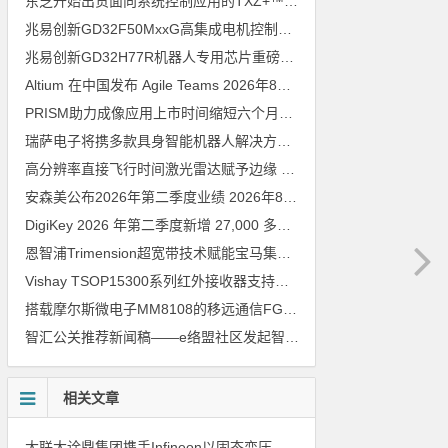
东芝开始出货面向系统控制应用的TXZ+™族入门级M4V组（搭载Arm Cortex‑M4内核的标准微控制器）工程样品
兆易创新GD32F50MxxG高集成电机控制MCU发布，赋能人形机器人关节驱动革新
兆易创新GD32H77R机器人专用芯片重磅亮相，精准赋能伺服驱动与关节控制
Altium 在中国发布 Agile Teams
2026年8月6日
PRISM助力成像应用上市时间缩短六个月，实战指南一文解读
202
瑞萨电子将携多款具身智能机器人解决方案，首次亮相2026中国具身智能机器人产业大会
高分辨率直接飞行时间激光雷达赋予边缘 AI 空间感知能力
2026年8
安森美公布2026年第二季度业绩
2026年8月6日
DigiKey 2026 年第二季度新增 27,000 多种现货零件和 104 家供应商
恩智浦Trimension超宽带技术赋能宝马集团Digital Key Plus及生命体存在检测功能
Vishay TSOP15300系列红外接收器支持所有主流遥控代码
2026年
搭载摩尔斯微电子MM8108的移远通信FGH200M Wi-Fi HaLow模组 现已通过四项国际认证 可投入量产
智汇公关推荐新闻稿——e络盟社区发起智能家居与医疗设计挑战赛
相关文章
大联大诠鼎集团携手Infineon以固态变压器重构配电效率新标杆