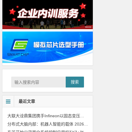
搜索
最近文章
大联大诠鼎集团携手Infineon以固态变压器重构配电效率新标杆
202
分布式大脑内部：机器人智能的载体
2026年8月6日